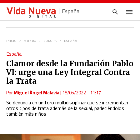
España
INICIO
MUNDO
EUROPA
ESPAÑA
Escrib
España
tu
consul
Clamor desde la Fundación Pablo
y
pulsa
VI: urge una Ley Integral Contra
en
INTRO
la Trata
Por
Miguel Ángel Malavia
|
18/05/2022 - 11:17
Se denuncia en un foro multidisciplinar que se incrementan
otros tipos de trata además de la sexual, padeciéndolos
también más niños