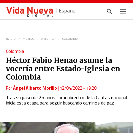
España
INICIO
MUNDO
AMÉRICA
COLOMBIA
Escrib
Colombia
tu
consul
Héctor Fabio Henao asume la
y
pulsa
vocería entre Estado-Iglesia en
en
INTRO
Colombia
Por
Ángel Alberto Morillo
|
12/04/2022 - 19:28
Tras su paso de 25 años como director de la Cáritas nacional
inicia esta etapa para seguir buscando caminos de paz