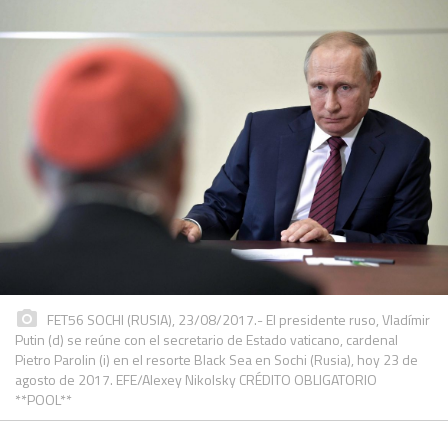
FET56 SOCHI (RUSIA), 23/08/2017.- El presidente ruso, Vladímir
Putin (d) se reúne con el secretario de Estado vaticano, cardenal
Pietro Parolin (i) en el resorte Black Sea en Sochi (Rusia), hoy 23 de
agosto de 2017. EFE/Alexey Nikolsky CRÉDITO OBLIGATORIO
**POOL**