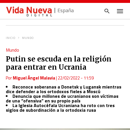
España
INICIO
MUNDO
Escrib
Mundo
tu
consul
Putin se escuda en la religión
y
pulsa
para entrar en Ucrania
en
INTRO
Por
Miguel Ángel Malavia
|
22/02/2022 - 11:59
Reconoce soberanas a Donetsk y Lugansk mientras
dice defender a los ortodoxos fieles a Moscú
Denuncia que millones de ucranianos son víctimas
de una “ofensiva” en su propio país
La Iglesia Autocéfala Ucraniana ha roto con tres
siglos de subordinación a la ortodoxia rusa