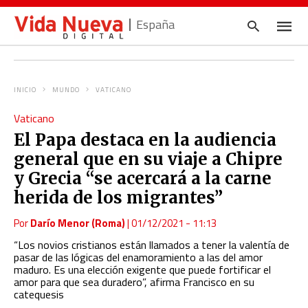
España
INICIO
MUNDO
VATICANO
Escrib
Vaticano
tu
consul
El Papa destaca en la audiencia
y
pulsa
general que en su viaje a Chipre
en
INTRO
y Grecia “se acercará a la carne
herida de los migrantes”
Por
Darío Menor (Roma)
|
01/12/2021 - 11:13
“Los novios cristianos están llamados a tener la valentía de
pasar de las lógicas del enamoramiento a las del amor
maduro. Es una elección exigente que puede fortificar el
amor para que sea duradero”, afirma Francisco en su
catequesis