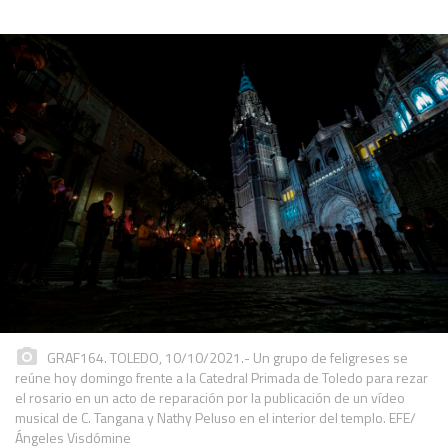
GRAF164. TOLEDO, 10/10/2021.- Un grupo de feligreses se
reúne hoy domingo frente a la Catedral Primada de Toledo para rezar
el rosario en un acto de reparación por la publicación de un vídeo
musical de C. Tangana y Nathy Peluso en el interior del templo. EFE/
Ángeles Visdómine