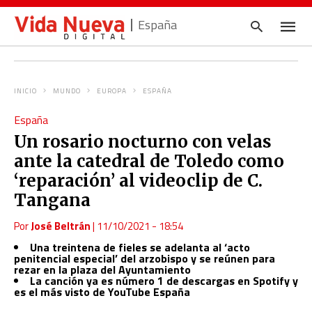
España
INICIO
MUNDO
EUROPA
ESPAÑA
Escrib
España
tu
consul
Un rosario nocturno con velas
y
pulsa
ante la catedral de Toledo como
en
INTRO
‘reparación’ al videoclip de C.
Tangana
Por
José Beltrán
|
11/10/2021 - 18:54
Una treintena de fieles se adelanta al ‘acto
penitencial especial’ del arzobispo y se reúnen para
rezar en la plaza del Ayuntamiento
La canción ya es número 1 de descargas en Spotify y
es el más visto de YouTube España