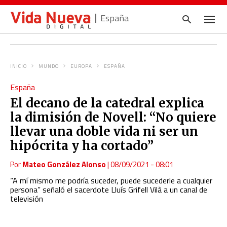
España
INICIO
MUNDO
EUROPA
ESPAÑA
Escrib
España
tu
consul
El decano de la catedral explica
y
pulsa
la dimisión de Novell: “No quiere
en
INTRO
llevar una doble vida ni ser un
hipócrita y ha cortado”
Por
Mateo González Alonso
|
08/09/2021 - 08:01
“A mí mismo me podría suceder, puede sucederle a cualquier
persona” señaló el sacerdote
Lluís Grifell Vilà a un canal de
televisión