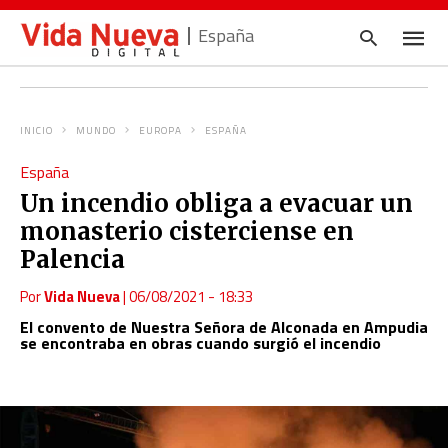
España
INICIO
MUNDO
EUROPA
ESPAÑA
Escrib
España
tu
consul
Un incendio obliga a evacuar un
y
pulsa
monasterio cisterciense en
en
INTRO
Palencia
Por
Vida Nueva
|
06/08/2021 - 18:33
El convento de Nuestra Señora de Alconada en Ampudia
se encontraba en obras cuando surgió el incendio