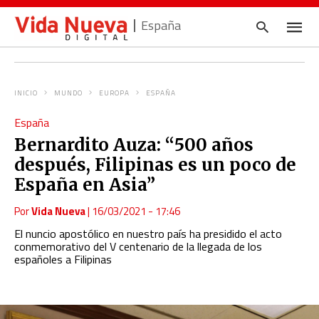
España
INICIO
MUNDO
EUROPA
ESPAÑA
Escrib
España
tu
consul
Bernardito Auza: “500 años
y
pulsa
después, Filipinas es un poco de
en
INTRO
España en Asia”
Por
Vida Nueva
|
16/03/2021 - 17:46
El nuncio apostólico en nuestro país ha presidido el acto
conmemorativo del V centenario de la llegada de los
españoles a Filipinas