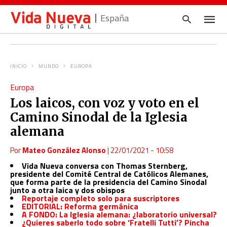
España
INICIO
MUNDO
EUROPA
Escrib
Europa
tu
consul
Los laicos, con voz y voto en el
y
pulsa
Camino Sinodal de la Iglesia
en
INTRO
alemana
Por
Mateo González Alonso
|
22/01/2021 - 10:58
Vida Nueva conversa con Thomas Sternberg,
presidente del Comité Central de Católicos Alemanes,
que forma parte de la presidencia del Camino Sinodal
junto a otra laica y dos obispos
Reportaje completo solo para suscriptores
EDITORIAL: Reforma germánica
A FONDO: La Iglesia alemana: ¿laboratorio universal?
¿Quieres saberlo todo sobre ‘Fratelli Tutti’? Pincha