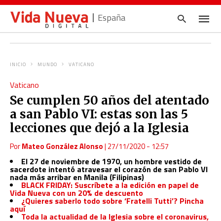
España
INICIO
MUNDO
VATICANO
Escrib
Vaticano
tu
consul
Se cumplen 50 años del atentado
y
pulsa
a san Pablo VI: estas son las 5
en
INTRO
lecciones que dejó a la Iglesia
Por
Mateo González Alonso
|
27/11/2020 - 12:57
El 27 de noviembre de 1970, un hombre vestido de
sacerdote intentó atravesar el corazón de san Pablo VI
nada más arribar en Manila (Filipinas)
BLACK FRIDAY: Suscríbete a la edición en papel de
Vida Nueva con un
20%
de descuento
¿Quieres saberlo todo sobre ‘Fratelli Tutti’? Pincha
aquí
Toda la actualidad de la Iglesia sobre el coronavirus,