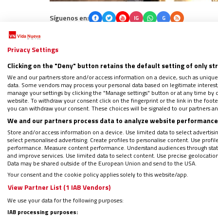
Síguenos en:
IG
G
Por
Mateo González Alonso
|
29/05/2019 - 08:06
Privacy Settings
Este 29 de mayo se celebrará por primera ve
Clicking on the "Deny" button retains the default setting of only st
reservado para celebrar esta memoria litúr
We and our partners store and/or access information on a device, such as unique
Culto Divino y la Disciplina de los Sacrame
data. Some vendors may process your personal data based on legitimate interest, 
manage your settings by clicking the "Manage settings" button or at any time by c
la fecha de su ordenación presbiteral tal 
website. To withdraw your consent click on the fingerprint or the link in the foo
you can withdraw your consent. These choices will be signaled to our partners and
el palacio de Castelgandolfo, es la fiesta d
We and our partners process data to analyze website performance 
Store and/or access information on a device. Use limited data to select advertising
Vida Nueva repasa el retrato que
los textos
select personalised advertising. Create profiles to personalise content. Use profi
performance. Measure content performance. Understand audiences through statis
papa del concilio y el papa de la paz.
and improve services. Use limited data to select content. Use precise geolocation d
Data may be shared outside of the European Union and send to the USA.
Your consent and the cookie policy applies solely to this website/app.
El apóstol valiente
View Partner List (1 IAB Vendors)
We use your data for the following purposes:
El papa santo es definido en la oración de
IAB processing purposes: