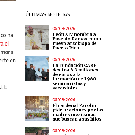
ÚLTIMAS NOTICIAS
06/08/2026
sco ha
León XIV nombra a
Eusebio Ramos como
a el
nuevo arzobispo de
Puerto Rico
emora
06/08/2026
erte en
La Fundación CARF
destina 6.3 millones
de euros a la
formación de 1.960
seminaristas y
d.
El
sacerdotes
06/08/2026
El cardenal Parolin
pide oraciones por las
madres mexicanas
que buscan a sus hijos
06/08/2026