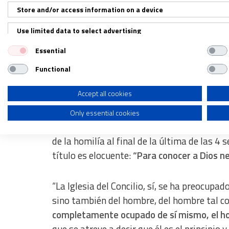
demostró en su impulso al Vaticano II y en 
Store and/or access information on a device
Use limited data to select advertising
Un espíritu evangelizador que Montini prom
Essential
pidiendo que “iluminados por sus enseñan
Create profiles for personalised advertising
civilización del amor”
.
Functional
Use profiles to select personalised advertising
El papa del Vaticano II
Create profiles to personalise content
Accept all cookies
Only essential cookies
Use profiles to select personalised content
Como lectura para
los textos del oficio de 
Measure advertising performance
de la homilía al final de la última de las 4 
título es elocuente:
“Para conocer a Dios n
Measure content performance
Understand audiences through statistics or combinations of dat
“La Iglesia del Concilio, sí, se ha preocupa
Develop and improve services
sino también del hombre, del hombre tal co
completamente ocupado de sí mismo, el hom
Use limited data to select content