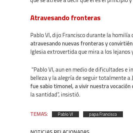
que se atreve a decir que él es el principio 
IAB Special Features:
Use precise geolocation data
Atravesando fronteras
Identify devices based on information actively requested
Pablo VI, dijo Francisco durante la homilía
Non-IAB processing purposes:
atravesando nuevas fronteras y convirtiénd
Essential
Iglesia extrovertida que mira a los lejanos
Analytical
“Pablo VI, aun en medio de dificultades e
Functional
belleza y la alegría de seguir totalmente a
Advertising
fue sabio timonel, a vivir nuestra vocación 
la santidad”, insistió.
TEMAS:
Pablo VI
papa Francisco
NOTICIAS RELACIONADAS