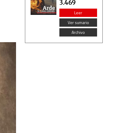
3.469
Leer
Ver sumario
Archivo