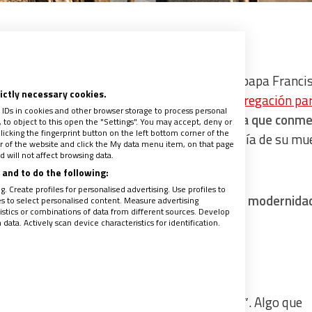
z la fiesta de san Pablo VI. Es el día que el papa Franci
rictly necessary cookies.
gica, según el
Decreto publicado por la Congregación par
 IDs in cookies and other browser storage to process personal
ntos
fechado el 25 de enero de 2019.
Una cita que conm
to object to this open the "Settings". You may accept, deny or
licking the fingerprint button on the left bottom corner of the
día como hoy de 1920
, ya que el 6 de agosto, día de su mu
ter of the website and click the My data menu item, on that page
 will not affect browsing data.
e la Transfiguración del Señor.
and to do the following:
. Create profiles for personalised advertising. Use profiles to
 litúrgicos hacen del papa del diálogo y de la modernida
les to select personalised content. Measure advertising
tics or combinations of data from different sources. Develop
ata. Actively scan device characteristics for identification.
 la misa como
“apóstol valiente del Evangelio”
. Algo que