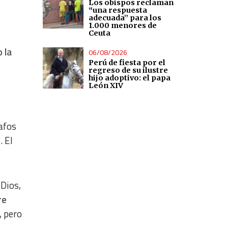
Los obispos reclaman
“una respuesta
adecuada” para los
1.000 menores de
Ceuta
 la
06/08/2026
Perú de fiesta por el
regreso de su ilustre
hijo adoptivo: el papa
León XIV
afos
. El
 Dios,
re
, pero