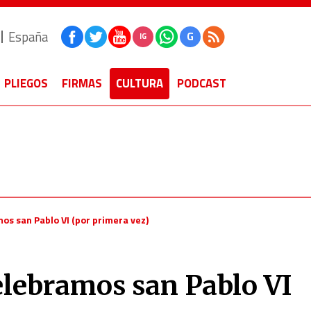
España
G
IG
PLIEGOS
FIRMAS
CULTURA
PODCAST
os san Pablo VI (por primera vez)
elebramos san Pablo VI