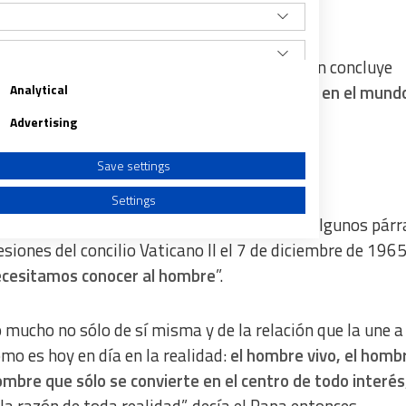
el desarrollo de las reformas posteriores.
ocionó con su Magisterio, por eso la oración concluye
Analytical
zas,
podamos cooperar contigo para difundir en el mundo
Advertising
Save settings
Settings
la Liturgia de las Horas
se han seleccionado algunos párr
sesiones del concilio Vaticano II el 7 de diciembre de 1965
ecesitamos conocer al hombre
”.
a from different sources
do mucho no sólo de sí misma y de la relación que la une a
mo es hoy en día en la realidad:
el hombre vivo, el homb
bre que sólo se convierte en el centro de todo interés