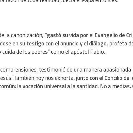
y la razón de toda realidad”, decía el Papa entonces.
 de la canonización,
“gastó su vida por el Evangelio de Cri
ose en su testigo con el anuncio y el diálogo,
profeta d
 y cuida de los pobres” como el apóstol Pablo.
 incomprensiones, testimonió de una manera apasionada 
 Jesús. También hoy nos exhorta,
junto con el Concilio del
común: la vocación universal a la santidad
. No a medias, 