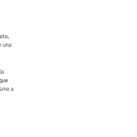
sto,
e una
la
 que
sino a