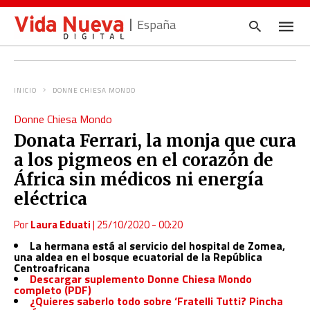
España
INICIO
DONNE CHIESA MONDO
Escrib
Donne Chiesa Mondo
tu
consul
Donata Ferrari, la monja que cura
y
pulsa
a los pigmeos en el corazón de
en
INTRO
África sin médicos ni energía
eléctrica
Por
Laura Eduati
|
25/10/2020 - 00:20
La hermana está al servicio del hospital de Zomea,
una aldea en el bosque ecuatorial de la República
Centroafricana
Descargar suplemento Donne Chiesa Mondo
completo (PDF)
¿Quieres saberlo todo sobre ‘Fratelli Tutti? Pincha