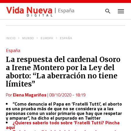
España
INICIO
MUNDO
EUROPA
ESPAÑA
Escrib
España
tu
consul
La respuesta del cardenal Osoro
y
pulsa
a Irene Montero por la Ley del
en
INTRO
aborto: “La aberración no tiene
límites”
Por
Elena Magariños
|
08/10/2020 - 18:19
“Como denuncia el Papa en ‘Fratelli Tutti’, el aborto
es una prueba más de que no se considera ya a las
personas como un valor primario que hay que respetar
y amparar”, ha dicho el purpurado en Twitter
¿Quieres saberlo todo sobre ‘Fratelli Tutti? Pincha
aquí