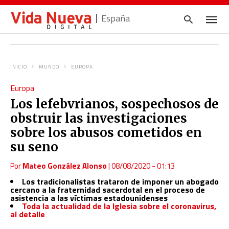
España
INICIO
MUNDO
EUROPA
Escrib
Europa
tu
consul
Los lefebvrianos, sospechosos de
y
pulsa
obstruir las investigaciones
en
INTRO
sobre los abusos cometidos en
su seno
Por
Mateo González Alonso
|
08/08/2020 - 01:13
Los tradicionalistas trataron de imponer un abogado
cercano a la fraternidad sacerdotal en el proceso de
asistencia a las víctimas estadounidenses
Toda la actualidad de la Iglesia sobre el coronavirus,
al detalle