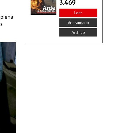
3.469
Leer
 plena
Ver sumario
es
Archivo