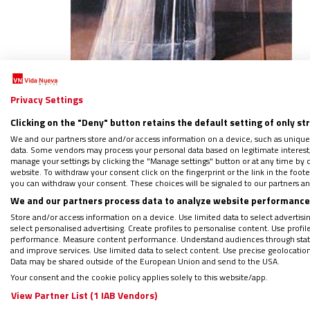
Privacy Settings
Clicking on the "Deny" button retains the default setting of only st
We and our partners store and/or access information on a device, such as unique
data. Some vendors may process your personal data based on legitimate interest, 
manage your settings by clicking the "Manage settings" button or at any time by c
website. To withdraw your consent click on the fingerprint or the link in the foo
you can withdraw your consent. These choices will be signaled to our partners and
We and our partners process data to analyze website performance 
Store and/or access information on a device. Use limited data to select advertising
Fuerte patrimonio propio
select personalised advertising. Create profiles to personalise content. Use profi
performance. Measure content performance. Understand audiences through statis
and improve services. Use limited data to select content. Use precise geolocation d
Data may be shared outside of the European Union and send to the USA.
Por ello, desde la fundación, dotaron al M
Your consent and the cookie policy applies solely to this website/app.
donando para ello los propios reyes decenas
View Partner List (1 IAB Vendors)