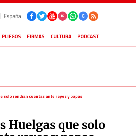
España
G
IG
PLIEGOS
FIRMAS
CULTURA
PODCAST
ue solo rendían cuentas ante reyes y papas
as Huelgas que solo