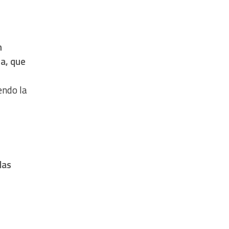
n
a, que
endo la
las