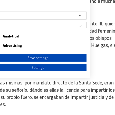
propios impuestos y del que, por tanto, dependía mucha
so,
los propios papas (empezando por Clemente III, quie
nal de los reyes) protegieron a esta comunidad femenin
Analytical
rona castellana
. Así, en la época, pocos eran los obispos
milar a la de las sucesivas abadesas de Las Huelgas, si
Advertising
de los propios reyes Alfonso VIII y Leonor.
Save settings
Settings
ellas mismas, por mandato directo de la Santa Sede,
eran 
 su señorío, dándoles ellas la licencia para impartir los
on su propio fuero, se encargaban de impartir justicia y de
a from different sources
es.