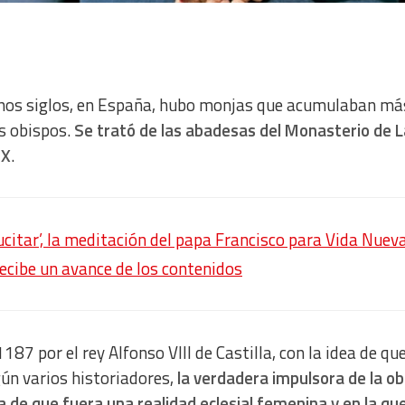
chos siglos, en España, hubo monjas que acumulaban má
os obispos.
Se trató de las abadesas del Monasterio de 
IX
.
itar’, la meditación del papa Francisco para Vida Nuev
recibe un avance de los contenidos
7 por el rey Alfonso VIII de Castilla, con la idea de que
gún varios historiadores,
la verdadera impulsora de la ob
de que fuera una realidad eclesial femenina y en la qu