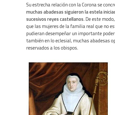
Su estrecha relación con la Corona se concr
Use limited data to select content
muchas abadesas siguieron la estela iniciad
IAB Special Features:
sucesivos reyes castellanos
. De este modo,
Use precise geolocation data
que las mujeres de la familia real que no 
pudieran desempeñar un importante poder re
Identify devices based on information actively requested
también en lo eclesial, muchas abadesas op
Non-IAB processing purposes:
reservados a los obispos.
Essential
Analytical
Functional
Advertising