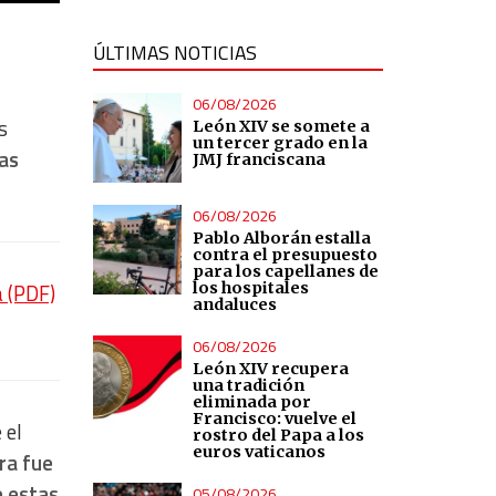
ÚLTIMAS NOTICIAS
06/08/2026
s
León XIV se somete a
un tercer grado en la
Las
JMJ franciscana
06/08/2026
Pablo Alborán estalla
contra el presupuesto
para los capellanes de
los hospitales
a (PDF)
andaluces
06/08/2026
León XIV recupera
una tradición
eliminada por
Francisco: vuelve el
 el
rostro del Papa a los
euros vaticanos
ra fue
e estas
05/08/2026