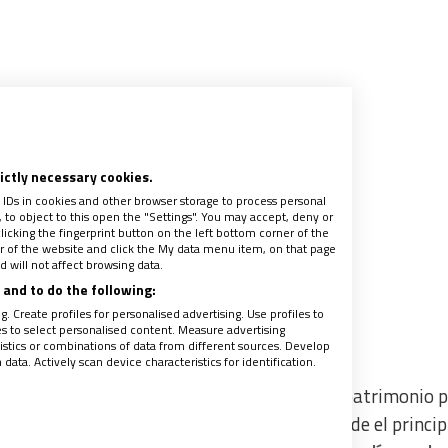
rictly necessary cookies.
 IDs in cookies and other browser storage to process personal
to object to this open the "Settings". You may accept, deny or
licking the fingerprint button on the left bottom corner of the
ter of the website and click the My data menu item, on that page
 will not affect browsing data.
and to do the following:
. Create profiles for personalised advertising. Use profiles to
les to select personalised content. Measure advertising
tics or combinations of data from different sources. Develop
ata. Actively scan device characteristics for identification.
onasterio de Las Huelgas de un potentísimo patrimonio p
 de sus tierras en la zona. Fue así como desde el princip