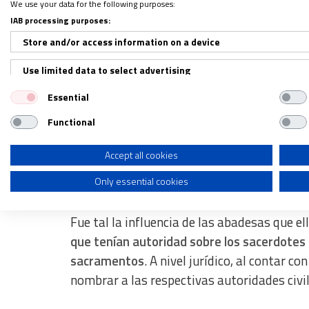
convirtió en
un señorío que recaudaba sus 
We use your data for the following purposes:
gente
.
IAB processing purposes:
Store and/or access information on a device
Ante tal poder político, económico y religio
Use limited data to select advertising
aceptó de inmediato la propuesta fundacio
Essential
Create profiles for personalised advertising
solo rendía cuentas ante ellos y ante la Co
españoles que acumulaban una influencia si
Functional
Use profiles to select personalised advertising
segunda de ellas la infanta Constanza, hija 
Create profiles to personalise content
Accept all cookies
Control de los sacramentos
Only essential cookies
Use profiles to select personalised content
Measure advertising performance
Fue tal la influencia de las abadesas que 
que tenían autoridad sobre los sacerdotes de
Measure content performance
sacramentos
. A nivel jurídico, al contar c
Understand audiences through statistics or combinations of dat
nombrar a las respectivas autoridades civil
Develop and improve services