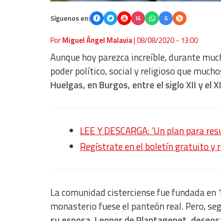
Síguenos en:
IG
G
Por
Miguel Ángel Malavia
|
08/08/2020 - 13:00
Aunque hoy parezca increíble, durante mu
poder político, social y religioso que much
Huelgas, en Burgos, entre el siglo XII y el X
LEE Y DESCARGA: ‘Un plan para resuc
Regístrate en el boletín gratuito y 
La comunidad cisterciense fue fundada en 118
monasterio fuese el panteón real. Pero, se
su esposa, Leonor de Plantagenet, deseosa 