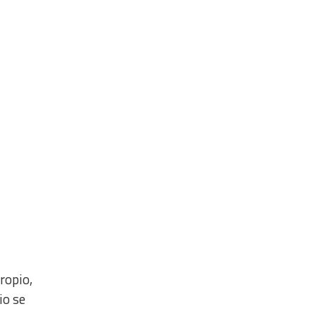
ropio,
io se