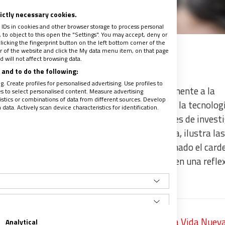
rictly necessary cookies.
 IDs in cookies and other browser storage to process personal
to object to this open the "Settings". You may accept, deny or
licking the fingerprint button on the left bottom corner of the
ter of the website and click the My data menu item, on that page
 will not affect browsing data.
and to do the following:
. Create profiles for personalised advertising. Use profiles to
oblema de salud, pero ha afectado drásticamente a la
les to select personalised content. Measure advertising
tics or combinations of data from different sources. Develop
os estilos de vida, la seguridad alimentaria, la tecnolog
ata. Actively scan device characteristics for identification.
ca, la gobernanza y las políticas, las solicitudes de invest
 la cultura humana se salva.
En consecuencia, ilustra las
l “todo está interconectado”. Así lo ha afirmado el card
 el Servicio del Desarrollo Humano Integral, en una refle
niversario de Laudato si’.
itar’, la meditación del papa Francisco para Vida Nuev
Analytical