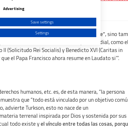
recibe un avance de los contenidos
Advertising
Save settings
Settings
no se refiere simplemente al medio ambiente”
, sino ta
squeda del bien común, e incluso a la paz mundial, como e
II (Solicitudo Rei Socialis) y Benedicto XVI (Caritas in
 que el Papa Francisco ahora resume en Laudato si'”.
a from different sources
 derechos humanos, etc. es, de esta manera, “la persona
emuestra que “todo está vinculado por un objetivo común
o, advierte Turkson, esto no nace de un
materia terrenal inspirada por Dios y sostenida por sus
cual todo existe y
el vínculo entre todas las cosas, porq