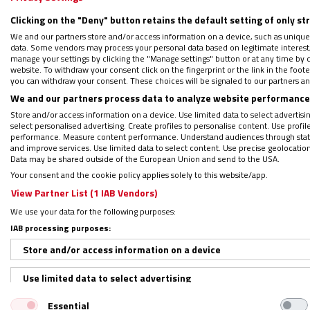
Clicking on the "Deny" button retains the default setting of only st
We and our partners store and/or access information on a device, such as unique
data. Some vendors may process your personal data based on legitimate interest, 
manage your settings by clicking the "Manage settings" button or at any time by c
website. To withdraw your consent click on the fingerprint or the link in the foo
Síguenos en:
IG
G
you can withdraw your consent. These choices will be signaled to our partners and
We and our partners process data to analyze website performance 
Por
Vida Nueva
|
21/05/2020 - 19:25
Store and/or access information on a device. Use limited data to select advertising
“La crisis de Covid-19 comenzó como un pr
select personalised advertising. Create profiles to personalise content. Use profi
performance. Measure content performance. Understand audiences through statis
economía, al medio ambiente, al empleo, a l
and improve services. Use limited data to select content. Use precise geolocation d
Data may be shared outside of the European Union and send to the USA.
digital y la seguridad de Internet, la políti
Your consent and the cookie policy applies solely to this website/app.
y patentes.
Casi ningún aspecto de la vida y
View Partner List (1 IAB Vendors)
enseñanzas del Papa Francisco según la cua
We use your data for the following purposes:
Peter Turkson, prefecto del Dicasterio para
IAB processing purposes:
publicada por
La Vie
con motivo del quinto a
Store and/or access information on a device
Use limited data to select advertising
LEE Y DESCARGA: ‘Un plan para resuc
Essential
Create profiles for personalised advertising