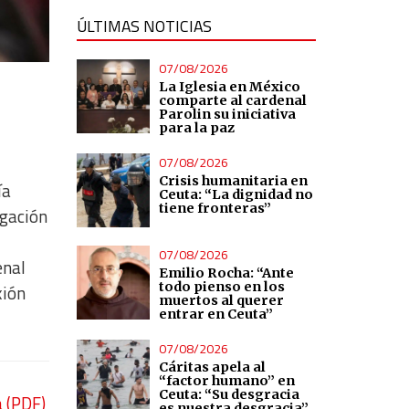
ÚLTIMAS NOTICIAS
07/08/2026
La Iglesia en México
comparte al cardenal
Parolin su iniciativa
para la paz
07/08/2026
Crisis humanitaria en
ía
Ceuta: “La dignidad no
tiene fronteras”
igación
07/08/2026
enal
Emilio Rocha: “Ante
todo pienso en los
xión
muertos al querer
entrar en Ceuta”
07/08/2026
Cáritas apela al
“factor humano” en
Ceuta: “Su desgracia
a (PDF)
es nuestra desgracia”