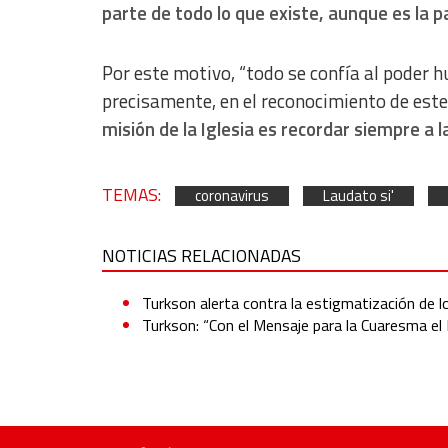
parte de todo lo que existe, aunque es la p
Non-IAB processing purposes:
Essential
Por este motivo, “todo se confía al poder h
Analytical
precisamente, en el reconocimiento de este
Functional
misión de la Iglesia es recordar siempre a
Advertising
TEMAS:
coronavirus
Laudato si'
NOTICIAS RELACIONADAS
Turkson alerta contra la estigmatización de 
Turkson: “Con el Mensaje para la Cuaresma el P