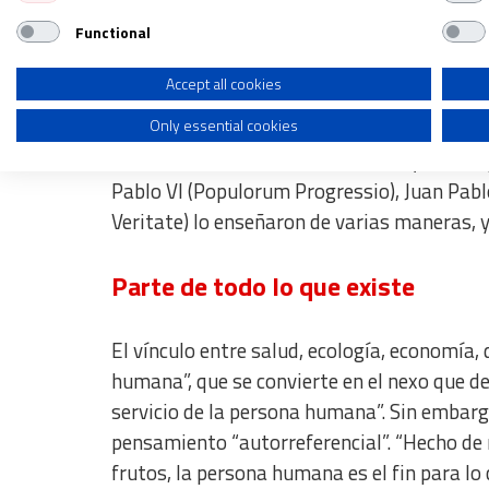
Regístrate en el boletín gratuito y 
Functional
Use profiles to select personalised advertising
Create profiles to personalise content
Accept all cookies
Only essential cookies
En esta encíclica de Francisco
“la ecología 
Use profiles to select personalised content
“a la vida humana, a la vida social y su bú
Measure advertising performance
Pablo VI (Populorum Progressio), Juan Pablo 
Measure content performance
Veritate) lo enseñaron de varias maneras, y
Understand audiences through statistics or combinations of dat
Parte de todo lo que existe
Develop and improve services
El vínculo entre salud, ecología, economía,
Use limited data to select content
humana”, que se convierte en el nexo que d
IAB Special Features:
servicio de la persona humana”. Sin embarg
Use precise geolocation data
pensamiento “autorreferencial”. “Hecho de 
Identify devices based on information actively requested
frutos, la persona humana es el fin para lo 