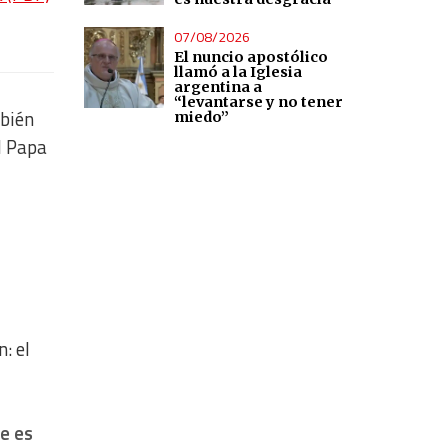
07/08/2026
El nuncio apostólico
llamó a la Iglesia
argentina a
“levantarse y no tener
mbién
miedo”
l Papa
: el
ue es