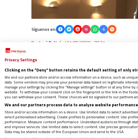
Síguenos en:
IG
G
Por
José Beltrán
|
21/05/2020 - 08:21
El presidente de la Conferencia Episcopal 
Privacy Settings
concordia clase política española
, precisam
Clicking on the "Deny" button retains the default setting of only st
coronavirus por las protestas callejeras y
We and our partners store and/or access information on a device, such as unique
alarma.
data. Some vendors may process your personal data based on legitimate interest, 
manage your settings by clicking the "Manage settings" button or at any time by c
website. To withdraw your consent click on the fingerprint or the link in the foo
you can withdraw your consent. These choices will be signaled to our partners and
We and our partners process data to analyze website performance 
LEE Y DESCARGA: ‘Un plan para resuc
Store and/or access information on a device. Use limited data to select advertising
Regístrate en el boletín gratuito y 
select personalised advertising. Create profiles to personalise content. Use profi
performance. Measure content performance. Understand audiences through statis
and improve services. Use limited data to select content. Use precise geolocation d
Data may be shared outside of the European Union and send to the USA.