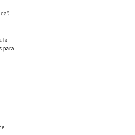
da”.
a la
s para
de