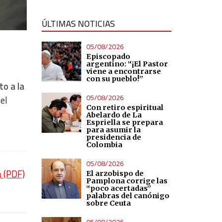
ÚLTIMAS NOTICIAS
05/08/2026
Episcopado
argentino: “¡El Pastor
viene a encontrarse
con su pueblo!”
to a la
05/08/2026
el
Con retiro espiritual
Abelardo de La
Espriella se prepara
para asumir la
presidencia de
Colombia
05/08/2026
a (PDF)
El arzobispo de
Pamplona corrige las
“poco acertadas”
palabras del canónigo
sobre Ceuta
05/08/2026