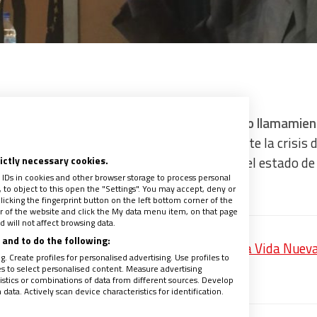
Española, Juan José Omella, ha hecho un nuevo llamamien
ente en el mayor momento de tensión durante la crisis d
rictly necessary cookies.
 las discrepancias mostradas para prorrogar el estado de
 IDs in cookies and other browser storage to process personal
to object to this open the "Settings". You may accept, deny or
licking the fingerprint button on the left bottom corner of the
ter of the website and click the My data menu item, on that page
 will not affect browsing data.
and to do the following:
itar’, la meditación del papa Francisco para Vida Nuev
. Create profiles for personalised advertising. Use profiles to
recibe un avance de los contenidos
les to select personalised content. Measure advertising
tics or combinations of data from different sources. Develop
ata. Actively scan device characteristics for identification.