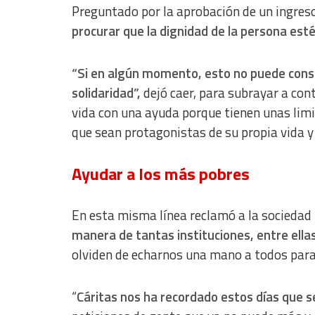
Preguntado por la aprobación de un ingres
Develop and improve services
procurar que la dignidad de la persona esté
Use limited data to select content
“Si en algún momento, esto no puede conse
IAB Special Features:
solidaridad”,
dejó caer, para subrayar a con
Use precise geolocation data
vida con una ayuda porque tienen unas lim
Identify devices based on information actively requested
que sean protagonistas de su propia vida y 
Non-IAB processing purposes:
Ayudar a los más pobres
Essential
Analytical
En esta misma línea reclamó a la sociedad 
Functional
manera de tantas instituciones, entre ella
olviden de echarnos una mano a todos para
Advertising
“
Cáritas nos ha recordado estos días que s