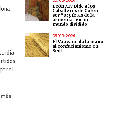
León XIV pide a los
lona
Caballeros de Colón
ser “profetas de la
armonía” en un
mundo dividido
05/08/2026
El Vaticano da la mano
al confucianismo en
Seúl
cordia
artidos
por el
e más