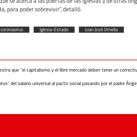
ue se acerca a las puertas de las iglesias y de otras on
, para poder sobrevivir”, detalló.
coronavirus
Iglesia-Estado
Juan José Omella
estra que “el capitalismo y el libre mercado deben tener un correcti
us’: del salario universal al pacto social pasando por el padre Ánge