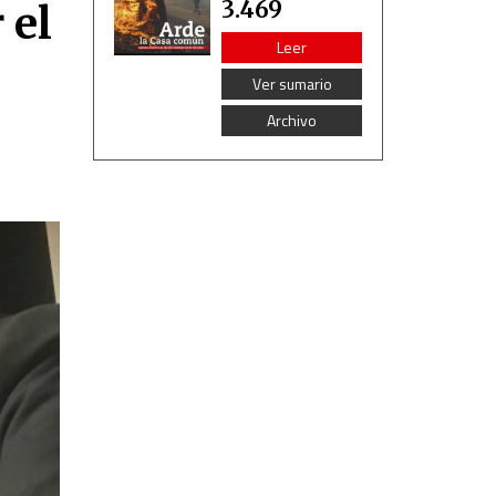
3.469
 el
Leer
Ver sumario
Archivo