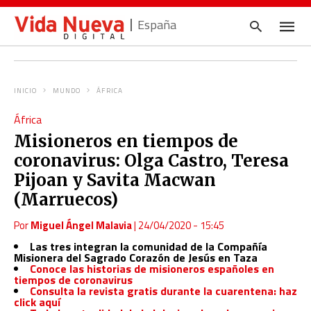
España
INICIO
MUNDO
ÁFRICA
Escrib
África
tu
consul
Misioneros en tiempos de
y
pulsa
coronavirus: Olga Castro, Teresa
en
INTRO
Pijoan y Savita Macwan
(Marruecos)
Por
Miguel Ángel Malavia
|
24/04/2020 - 15:45
Las tres integran la comunidad de la Compañía
Misionera del Sagrado Corazón de Jesús en Taza
Conoce las historias de misioneros españoles en
tiempos de coronavirus
Consulta la revista gratis durante la cuarentena: haz
click aquí