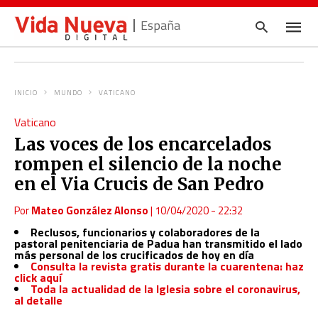
España
INICIO
MUNDO
VATICANO
Escrib
Vaticano
tu
consul
Las voces de los encarcelados
y
pulsa
rompen el silencio de la noche
en
INTRO
en el Via Crucis de San Pedro
Por
Mateo González Alonso
|
10/04/2020 - 22:32
Reclusos, funcionarios y colaboradores de la
pastoral penitenciaria de Padua han transmitido el lado
más personal de los crucificados de hoy en día
Consulta la revista gratis durante la cuarentena: haz
click aquí
Toda la actualidad de la Iglesia sobre el coronavirus,
al detalle