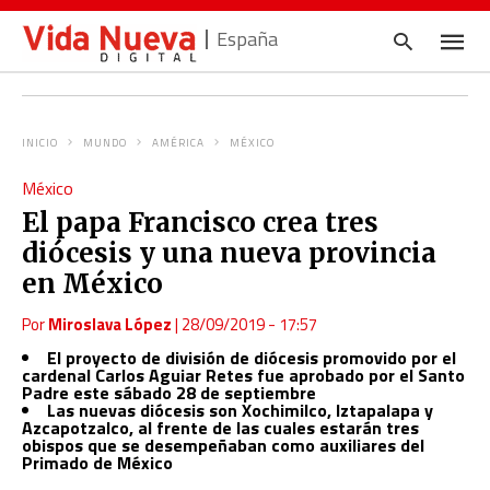
España
INICIO
MUNDO
AMÉRICA
MÉXICO
Escrib
México
tu
consul
El papa Francisco crea tres
y
pulsa
diócesis y una nueva provincia
en
INTRO
en México
Por
Miroslava López
|
28/09/2019 - 17:57
El proyecto de división de diócesis promovido por el
cardenal Carlos Aguiar Retes fue aprobado por el Santo
Padre este sábado 28 de septiembre
Las nuevas diócesis son Xochimilco, Iztapalapa y
Azcapotzalco, al frente de las cuales estarán tres
obispos que se desempeñaban como auxiliares del
Primado de México