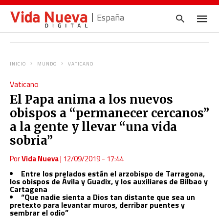
España
INICIO
MUNDO
VATICANO
Escrib
Vaticano
tu
consul
El Papa anima a los nuevos
y
pulsa
obispos a “permanecer cercanos”
en
INTRO
a la gente y llevar “una vida
sobria”
Por
Vida Nueva
|
12/09/2019 - 17:44
Entre los prelados están el arzobispo de Tarragona,
los obispos de Ávila y Guadix, y los auxiliares de Bilbao y
Cartagena
“Que nadie sienta a Dios tan distante que sea un
pretexto para levantar muros, derribar puentes y
sembrar el odio”