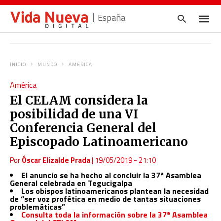
España
INICIO
MUNDO
AMÉRICA
Escrib
América
tu
consul
El CELAM considera la
y
pulsa
posibilidad de una VI
en
INTRO
Conferencia General del
Episcopado Latinoamericano
Por
Óscar Elizalde Prada
|
19/05/2019 - 21:10
El anuncio se ha hecho al concluir la 37ª Asamblea
General celebrada en Tegucigalpa
Los obispos latinoamericanos plantean la necesidad
de “ser voz profética en medio de tantas situaciones
problemáticas”
Consulta toda la información sobre la 37
ª
Asamblea