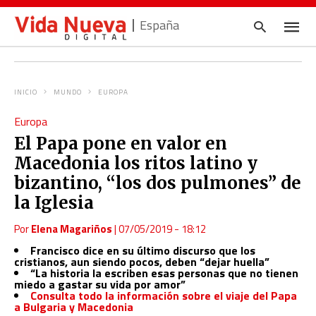
España
INICIO
MUNDO
EUROPA
Escrib
Europa
tu
consul
El Papa pone en valor en
y
pulsa
Macedonia los ritos latino y
en
INTRO
bizantino, “los dos pulmones” de
la Iglesia
Por
Elena Magariños
|
07/05/2019 - 18:12
Francisco dice en su último discurso que los
cristianos, aun siendo pocos, deben “dejar huella”
“La historia la escriben esas personas que no tienen
miedo a gastar su vida por amor”
Consulta todo la información sobre el viaje del Papa
a Bulgaria y Macedonia