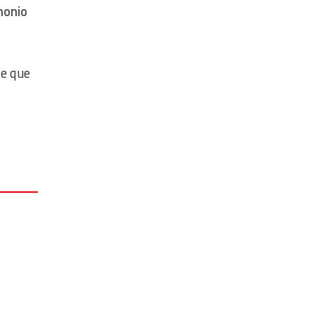
monio
de que