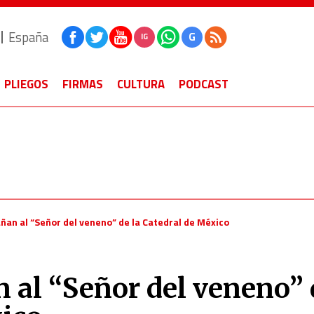
España
G
IG
PLIEGOS
FIRMAS
CULTURA
PODCAST
añan al “Señor del veneno” de la Catedral de México
n al “Señor del veneno”