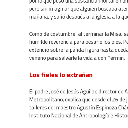
por lo que puso una sustancia mortal en un 
pero sin imaginar que alguien buscaba aten
Understand audiences through statistics or combinations of dat
mañana, y salió después a la iglesia a la qu
Develop and improve services
Use limited data to select content
Como de costumbre, al terminar la Misa, se
humilde reverencia para besarle los pies. 
IAB Special Features:
extendió sobre la pálida figura hasta que
Use precise geolocation data
veneno para salvarle la vida a don Fermín.
Identify devices based on information actively requested
Non-IAB processing purposes:
Los fieles lo extrañan
Essential
El padre José de Jesús Aguilar, director de
Analytical
Metropolitano, explica que
desde el 26 de j
Functional
talleres del maestro Agustín Espinoza Cháv
Instituto Nacional de Antropología e Histor
Advertising