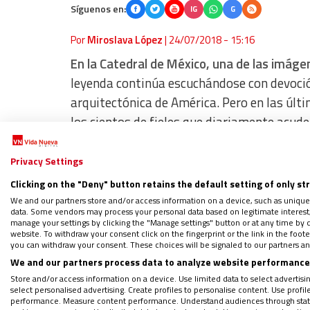
Síguenos en:
IG
G
Por
Miroslava López
|
24/07/2018 - 15:16
En la Catedral de México, una de las imáge
leyenda continúa escuchándose con devoció
arquitectónica de América. Pero en las úl
los cientos de fieles que diariamente acude
también se le conoce–, ya no lo encuentran,
del recinto donde permanecía desde 1935
.
Privacy Settings
Clicking on the "Deny" button retains the default setting of only st
Durante muchos años, esta figura sagrada d
We and our partners store and/or access information on a device, such as unique
data. Some vendors may process your personal data based on legitimate interest, 
diversos factores de destrucción, y por ello
manage your settings by clicking the "Manage settings" button or at any time by c
website. To withdraw your consent click on the fingerprint or the link in the foo
sometida a trabajos de limpieza profunda 
you can withdraw your consent. These choices will be signaled to our partners and
México.
We and our partners process data to analyze website performance 
Store and/or access information on a device. Use limited data to select advertising
select personalised advertising. Create profiles to personalise content. Use profi
La leyenda
performance. Measure content performance. Understand audiences through statis