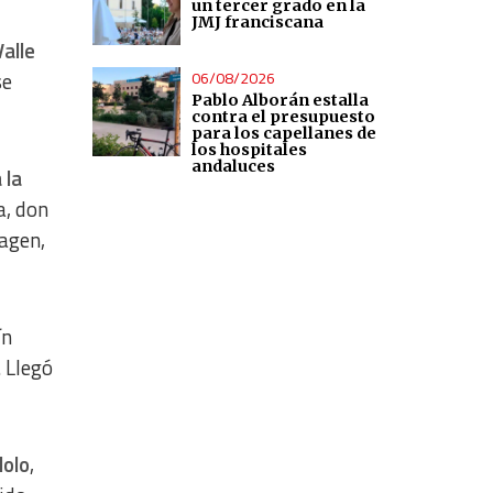
un tercer grado en la
JMJ franciscana
Valle
06/08/2026
se
Pablo Alborán estalla
contra el presupuesto
para los capellanes de
los hospitales
andaluces
 la
a, don
agen,
ín
. Llegó
dolo
,