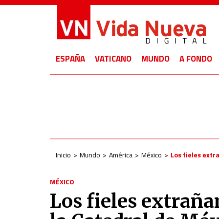
ESPAÑA
VATICANO
MUNDO
A FONDO
Inicio
Mundo
América
México
Los fieles extr
MÉXICO
Los fieles extraña