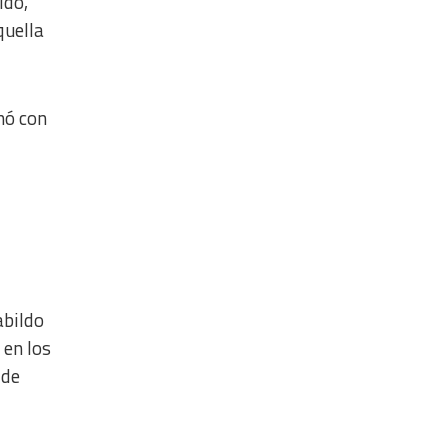
ido,
quella
nó con
abildo
, en los
 de