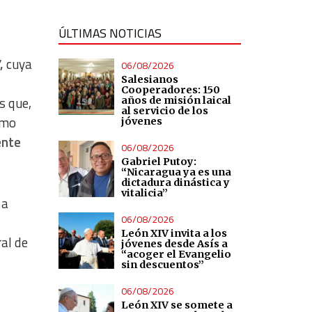
ÚLTIMAS NOTICIAS
,
cuya
06/08/2026
Salesianos
Cooperadores: 150
s que,
años de misión laical
al servicio de los
omo
jóvenes
ente
06/08/2026
Gabriel Putoy:
“Nicaragua ya es una
dictadura dinástica y
vitalicia”
 a
06/08/2026
León XIV invita a los
al de
jóvenes desde Asís a
“acoger el Evangelio
sin descuentos”
06/08/2026
León XIV se somete a