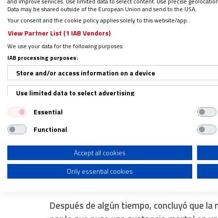
and improve services. Use limited data to select content. Use precise geolocation d
Data may be shared outside of the European Union and send to the USA.
Your consent and the cookie policy applies solely to this website/app.
De acuerdo con el
libro ‘Tradiciones y Leyen
View Partner List (1 IAB Vendors)
Arizpe, en la época de la Nueva España
, do
We use your data for the following purposes:
habrían visto envueltos en un milagro.
IAB processing purposes:
Store and/or access information on a device
Don Fermín era un hombre rico, que acudía
celebración
, volvía de nuevo a su hogar, no 
Use limited data to select advertising
Fermín –quien tenía fama de ser muy gener
Essential
Create profiles for personalised advertising
y besaba con humildad los ensangrentados 
Functional
Use profiles to select personalised advertising
Don Ismael Treviño, por su parte, también 
Create profiles to personalise content
Accept all cookies
Azueta, de tal suerte que buscaba interpone
Only essential cookies
Use profiles to select personalised content
el día en que quería verlo muerto.
Measure advertising performance
Después de algún tiempo, concluyó que la
Measure content performance