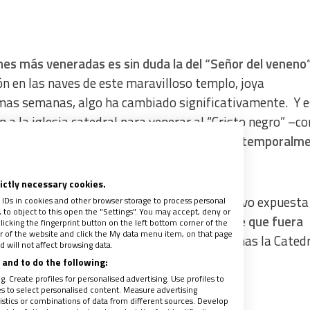
nes más veneradas es sin duda la del “Señor del veneno”
n en las naves de este maravilloso templo, joya
timas semanas, algo ha cambiado significativamente.
Y e
n a la iglesia catedral para venerar al “Cristo negro” –c
 pues en un hecho histórico,
la imagen salió temporalm
rictly necessary cookies.
el siglo XVIII, hecha con caña de maíz, estuvo expuesta
 IDs in cookies and other browser storage to process personal
to object to this open the "Settings". You may accept, deny or
,
el Cabildo Metropolitano vio la necesidad de que fuera
licking the fingerprint button on the left bottom corner of the
ter of the website and click the My data menu item, on that page
y a restauración
, dejando por algunas semanas la Catedr
 will not affect browsing data.
and to do the following:
. Create profiles for personalised advertising. Use profiles to
les to select personalised content. Measure advertising
tics or combinations of data from different sources. Develop