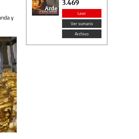
3.469
Leer
unda y
Ver sumario
Archivo