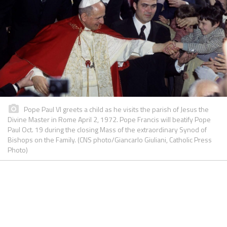
Pope Paul VI greets a child as he visits the parish of Jesus the
Divine Master in Rome April 2, 1972. Pope Francis will beatify Pope
Paul Oct. 19 during the closing Mass of the extraordinary Synod of
Bishops on the Family. (CNS photo/Giancarlo Giuliani, Catholic Press
Photo)