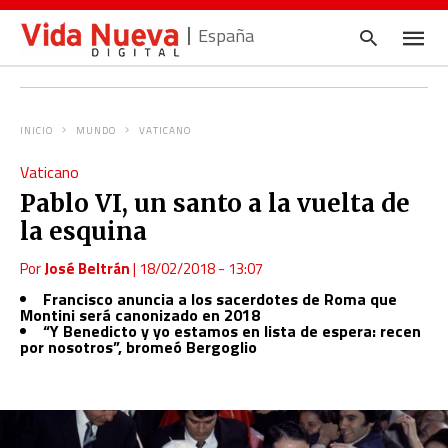
España
INICIO
MUNDO
VATICANO
Escrib
Vaticano
tu
consul
Pablo VI, un santo a la vuelta de
y
pulsa
la esquina
en
INTRO
Por
José Beltrán
|
18/02/2018 - 13:07
Francisco anuncia a los sacerdotes de Roma que
Montini será canonizado en 2018
“Y Benedicto y yo estamos en lista de espera: recen
por nosotros”, bromeó Bergoglio