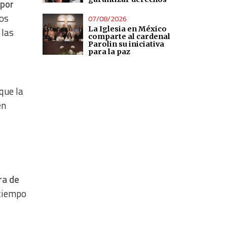
 por
tos
07/08/2026
La Iglesia en México
 las
comparte al cardenal
Parolin su iniciativa
para la paz
que la
en
ra de
 tiempo