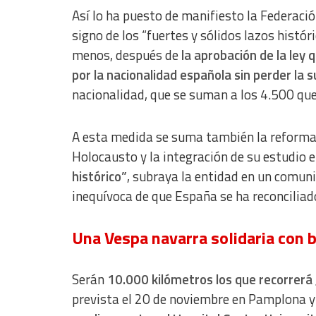
Así lo ha puesto de manifiesto la Federaci
Understand audiences through statistics or combinations of dat
signo de los “fuertes y sólidos lazos histó
Develop and improve services
menos, después de
la aprobación de la ley 
por la nacionalidad española sin perder la 
Use limited data to select content
nacionalidad, que se suman a los 4.500 que 
IAB Special Features:
Use precise geolocation data
A esta medida se suma también la reforma d
Identify devices based on information actively requested
Holocausto y la integración de su estudio 
histórico”
, subraya la entidad en un comun
Non-IAB processing purposes:
inequívoca de que España se ha reconciliad
Essential
Analytical
Una Vespa navarra solidaria con 
Functional
Serán
10.000 kilómetros los que recorrerá
Advertising
prevista el 20 de noviembre en Pamplona y 