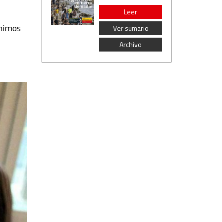
Leer
ínimos
Ver sumario
Archivo