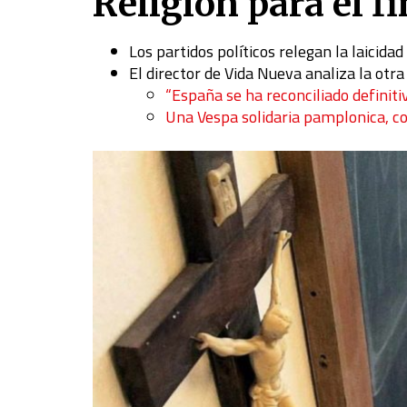
Religión para el fi
Los partidos políticos relegan la laicid
El director de Vida Nueva analiza la otra 
“España se ha reconciliado definit
Una Vespa solidaria pamplonica, c