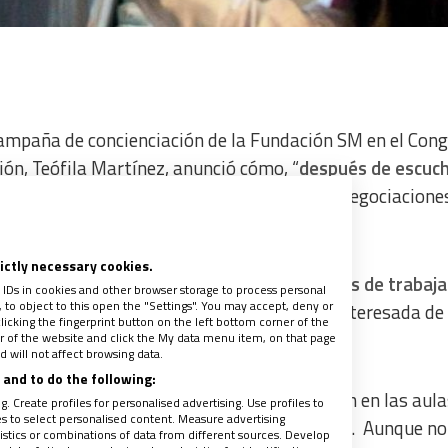
campaña de concienciación de la Fundación SM en el Con
ión, Teófila Martínez, anunció cómo, “
después de escuc
 es porque la ideología hace mella
en esas negociacione
venes y de nuestro país”.
rictly necessary cookies.
rtante es ver si somos capaces los diputados de trabajar
 IDs in cookies and other browser storage to process personal
to object to this open the "Settings". You may accept, deny or
ue no se cambie cada nada y dejar la parte interesada de
licking the fingerprint button on the left bottom corner of the
ter of the website and click the My data menu item, on that page
 will not affect browsing data.
and to do the following:
 sobre la laicidad y la presencia de la religión en las aula
. Create profiles for personalised advertising. Use profiles to
les to select personalised content. Measure advertising
l que la Comisión ya ha empezado a trabajar. Aunque no
tics or combinations of data from different sources. Develop