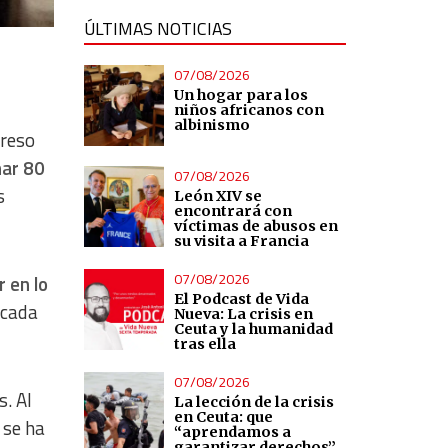
ÚLTIMAS NOTICIAS
07/08/2026
Un hogar para los
niños africanos con
albinismo
greso
har 80
07/08/2026
s
León XIV se
encontrará con
víctimas de abusos en
su visita a Francia
07/08/2026
 en lo
El Podcast de Vida
 cada
Nueva: La crisis en
Ceuta y la humanidad
tras ella
07/08/2026
s. Al
La lección de la crisis
en Ceuta: que
 se ha
“aprendamos a
garantizar derechos”