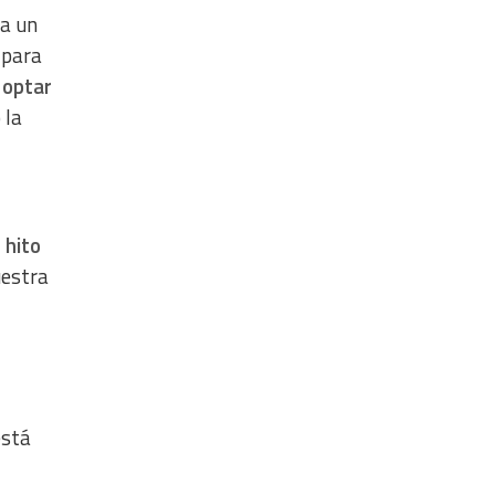
ta un
 para
 optar
 la
 hito
uestra
está