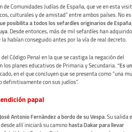
ón de Comunidades Judías de España, que ve en esta visi
a from different sources
ricos, culturales y de amistad” entre ambos países. No es
que posibilita a todos los sefardíes originarios de España
suya
. Desde entonces, más de mil sefardíes han adquirido
la habían conseguido antes por la vía de real decreto.
el Código Penal en la que se castiga la negación del
en los planes educativos de Primaria y Secundaria.
“Es un
icado, en el que concluyen que se presenta como “una m
o definitivamente con sus judíos”.
bendición papal
 José Antonio Fernández a bordo de su Vespa
. Su salida 
desde allí iniciará su camino
hasta Dakar para llevar