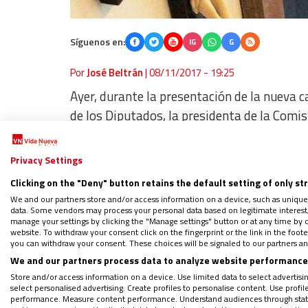
Síguenos en:
IG
G
Por
José Beltrán
|
08/11/2017 - 19:25
Ayer, durante la presentación de la nueva 
de los Diputados, la presidenta de la Comis
comparecencias, si no se llega a un acuerdo
dejando de un lado el futuro de nuestros jó
Privacy Settings
Clicking on the "Deny" button retains the default setting of only st
Alertó la ex alcaldesa de Cádiz que “
lo impo
We and our partners store and/or access information on a device, such as unique
data. Some vendors may process your personal data based on legitimate interest, 
fundamental en un acuerdo de mínimos
, q
manage your settings by clicking the "Manage settings" button or at any time by c
partido para el final…”.
website. To withdraw your consent click on the fingerprint or the link in the foo
you can withdraw your consent. These choices will be signaled to our partners and
We and our partners process data to analyze website performance 
Y parece ser que ese final lo cierra el debate
Store and/or access information on a device. Use limited data to select advertising
select personalised advertising. Create profiles to personalise content. Use profi
menos eso se desprende del borrador con e
performance. Measure content performance. Understand audiences through statis