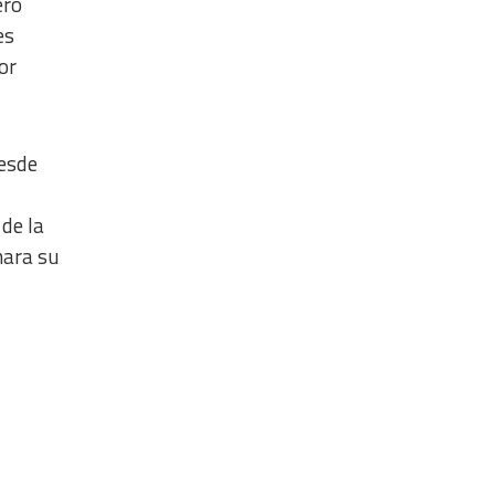
ero
es
or
desde
 de la
nara su