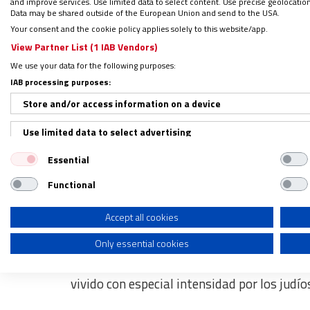
and improve services. Use limited data to select content. Use precise geolocation d
hecho público, según recoge el diario
El Mu
Data may be shared outside of the European Union and send to the USA.
importancia
. Lo encabeza la financiación, 
Your consent and the cookie policy applies solely to this website/app.
tales como el currículo, la formación del pr
View Partner List (1 IAB Vendors)
evaluaciones…
We use your data for the following purposes:
IAB processing purposes:
Así, uno tras otro se abordarán todos los 
Store and/or access information on a device
redactado entre el PSOE y Podemos, si bien
Use limited data to select advertising
Religión se haya dejado para el final puede
Essential
Create profiles for personalised advertising
medio de las negociaciones. Habrá que ver 
Functional
Use profiles to select personalised advertising
“España se ha reconciliado defin
Create profiles to personalise content
Accept all cookies
El
viaje del presidente de Israel, Reuven Ri
Only essential cookies
Use profiles to select personalised content
las relaciones bilaterales
en materia políti
Measure advertising performance
vivido con especial intensidad por los judío
Measure content performance