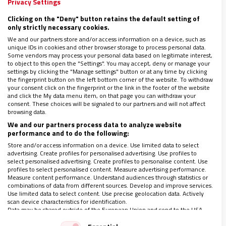
Privacy Settings
Clicking on the "Deny" button retains the default setting of
only strictly necessary cookies.
We and our partners store and/or access information on a device, such as
unique IDs in cookies and other browser storage to process personal data.
Some vendors may process your personal data based on legitimate interest,
to object to this open the "Settings". You may accept, deny or manage your
settings by clicking the "Manage settings" button or at any time by clicking
the fingerprint button on the left bottom corner of the website. To withdraw
your consent click on the fingerprint or the link in the footer of the website
and click the My data menu item, on that page you can withdraw your
consent. These choices will be signaled to our partners and will not affect
Le refería yo que, a veces hemos hablado que la
browsing data.
misma universidad tiene gestos, ritos y símbolos
We and our partners process data to analyze website
performance and to do the following:
muy de origen eclesiástico, hasta anillos y
Store and/or access information on a device. Use limited data to select
pectorales de un modo y otro. Y ella me respondía,
advertising. Create profiles for personalised advertising. Use profiles to
con criterio: “Es verdad Pepe, pero la universidad no
select personalised advertising. Create profiles to personalise content. Use
profiles to select personalised content. Measure advertising performance.
reivindica el servicio, la humildad y la pobreza como
Measure content performance. Understand audiences through statistics or
combinations of data from different sources. Develop and improve services.
valores propios y prioritarios…, sino el saber-
Use limited data to select content. Use precise geolocation data. Actively
scan device characteristics for identification.
conocimiento como referencia suprema de su ser.
Data may be shared outside of the European Union and send to the USA.
Además, a muchos profesores no les gustan esos
Your consent and the cookie policy applies solely to this website/app.