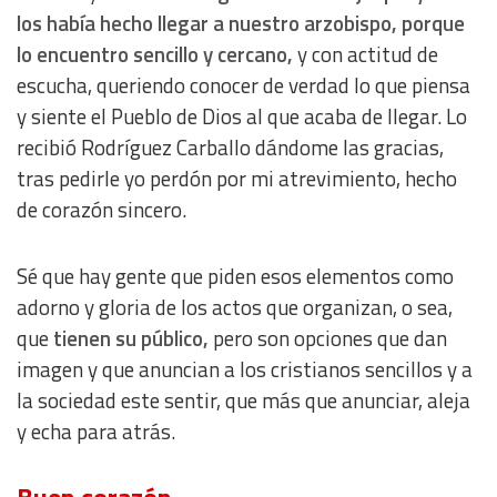
los había hecho llegar a nuestro arzobispo, porque
lo encuentro sencillo y cercano,
y con actitud de
Measure content performance
escucha, queriendo conocer de verdad lo que piensa
y siente el Pueblo de Dios al que acaba de llegar. Lo
Understand audiences through statistics or combinations
of data from different sources
recibió Rodríguez Carballo dándome las gracias,
tras pedirle yo perdón por mi atrevimiento, hecho
Develop and improve services
de corazón sincero.
Use limited data to select content
Sé que hay gente que piden esos elementos como
adorno y gloria de los actos que organizan, o sea,
IAB Special Features:
que
tienen su público,
pero son opciones que dan
Use precise geolocation data
imagen y que anuncian a los cristianos sencillos y a
la sociedad este sentir, que más que anunciar, aleja
Identify devices based on information actively requested
y echa para atrás.
Non-IAB processing purposes: