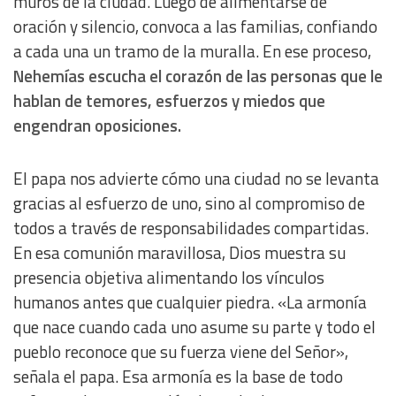
muros de la ciudad. Luego de alimentarse de
Develop and improve services
oración y silencio, convoca a las familias, confiando
a cada una un tramo de la muralla. En ese proceso,
Use limited data to select content
Nehemías escucha el corazón de las personas que le
hablan de temores, esfuerzos y miedos que
IAB Special Features:
engendran oposiciones.
Use precise geolocation data
El papa nos advierte cómo una ciudad no se levanta
Identify devices based on information actively requested
gracias al esfuerzo de uno, sino al compromiso de
todos a través de responsabilidades compartidas.
Non-IAB processing purposes:
En esa comunión maravillosa, Dios muestra su
Essential
presencia objetiva alimentando los vínculos
humanos antes que cualquier piedra. «La armonía
Analytical
que nace cuando cada uno asume su parte y todo el
pueblo reconoce que su fuerza viene del Señor»,
Functional
señala el papa. Esa armonía es la base de todo