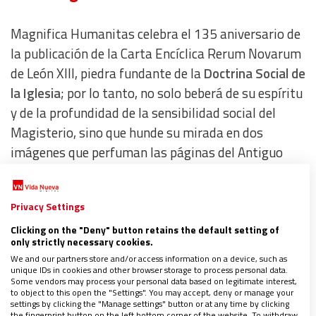
Magnifica Humanitas celebra el 135 aniversario de
la publicación de la Carta Encíclica Rerum Novarum
de León XIII, piedra fundante de la
Doctrina Social de
la Iglesia
; por lo tanto, no solo beberá de su espíritu
y de la profundidad de la sensibilidad social del
Magisterio, sino que hunde su mirada en dos
imágenes que perfuman las páginas del Antiguo
Testamento. Por un lado, el documento nos invita a
contemplar la historia de la torre de Babel (Gn
Privacy Settings
11,1-9); por otro lado, encontramos el pasaje de la
reconstrucción de los muros de Jerusalén (Ne 2-6).
Clicking on the "Deny" button retains the default setting of
only strictly necessary cookies.
Dos imágenes bíblicas que nos ayudan a enmarcar
We and our partners store and/or access information on a device, such as
el discernimiento de cómo vivir con responsabilidad
unique IDs in cookies and other browser storage to process personal data.
Some vendors may process your personal data based on legitimate interest,
en la era de la inteligencia artificial.
to object to this open the "Settings". You may accept, deny or manage your
settings by clicking the "Manage settings" button or at any time by clicking
the fingerprint button on the left bottom corner of the website. To withdraw