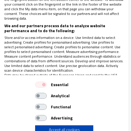
your consent click on the fingerprint or the link in the footer of the website
La historia de la torre de Babel la podemos ubicar
and click the My data menu item, on that page you can withdraw your
consent. These choices will be signaled to our partners and will not affect
en los orígenes de la humanidad. Los seres
browsing data.
humanos, una vez establecidos en la llanura de
We and our partners process data to analyze website
performance and to do the following:
Senaar, deciden asegurar estabilidad, poder y
Store and/or access information on a device. Use limited data to select
perpetuarse un nombre. Deciden, entonces,
advertising. Create profiles for personalised advertising. Use profiles to
construir una ciudad y una torre, cuya cúspide
select personalised advertising. Create profiles to personalise content. Use
profiles to select personalised content. Measure advertising performance.
llegue hasta el cielo. Esto no solo entraña una labor
Measure content performance. Understand audiences through statistics or
combinations of data from different sources. Develop and improve services.
imponente, sino que, además, no parece
Use limited data to select content. Use precise geolocation data. Actively
scan device characteristics for identification.
cuestionable y muy acorde a las aspiraciones a las
Data may be shared outside of the European Union and send to the USA.
que tiene derecho todo hombre. Sin embargo, esta
Your consent and the cookie policy applies solely to this website/app.
Essential
aventura es emprendida sin referencia alguna a
View Partner List (1 IAB Vendors)
Analytical
Dios. Por otro lado, tenemos a Nehemías, que
We use your data for the following purposes:
emprende el imposible peregrinaje de reconstruir
IAB processing purposes:
Functional
los muros de Jerusalén, en un momento de
Store and/or access information on a device
Advertising
confusión, vulnerabilidad y tristeza. Por ello, hace
todo lo contrario a los constructores de Babel;
Accept all cookies
Use limited data to select advertising