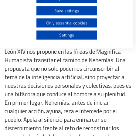
busca referenciarse en la voluntad de Dios, a través
Save settings
del ayuno, la oración y la apertura al otro.
Create profiles for personalised advertising
Only essential cookies
El camino de Nehemías
Use profiles to select personalised advertising
Settings
Create profiles to personalise content
León XIV nos propone en las líneas de Magnifica
Humanista transitar el camino de Nehemías. Una
Use profiles to select personalised content
propuesta que no solo podemos circunscribir al
tema de la inteligencia artificial, sino proyectar a
nuestras decisiones personales y colectivas, pues es
Measure advertising performance
una bitácora que conduce al hombre a su plenitud.
En primer lugar, Nehemías, antes de iniciar
Measure content performance
cualquier acción, ayuna, reza e intercede por el
pueblo. Apela al silencio para enmarcar su
Understand audiences through statistics or combinations
of data from different sources
discernimiento frente al reto de reconstruir los