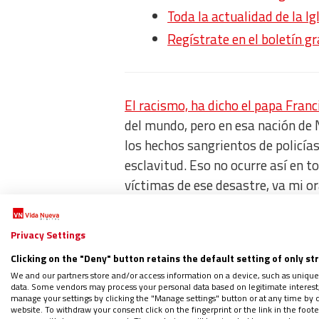
Toda la actualidad de la Ig
Regístrate en el boletín g
El racismo, ha dicho el papa Franc
del mundo, pero en esa nación de
los hechos sangrientos de policía
esclavitud. Eso no ocurre así en t
víctimas de ese desastre, va mi or
tratar de decir cosas como que en
aquí es peor, porque se oculta.
Privacy Settings
Clicking on the "Deny" button retains the default setting of only st
Nada de eso; en todas partes no 
We and our partners store and/or access information on a device, such as unique
Nagasaki y las tiró Estados Unido
data. Some vendors may process your personal data based on legitimate interest, 
manage your settings by clicking the "Manage settings" button or at any time by c
eso ocurrió en Vietnam y la come
website. To withdraw your consent click on the fingerprint or the link in the foo