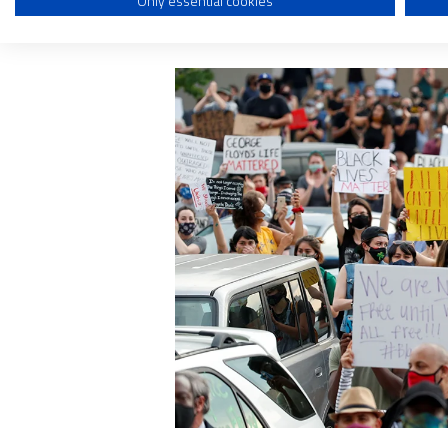
Only essential cookies
Use profiles to select personalised content
hermano.
Measure advertising performance
Measure content performance
Understand audiences through statistics or combinations of dat
Develop and improve services
Use limited data to select content
IAB Special Features:
Use precise geolocation data
Identify devices based on information actively requested
Non-IAB processing purposes:
Essential
Analytical