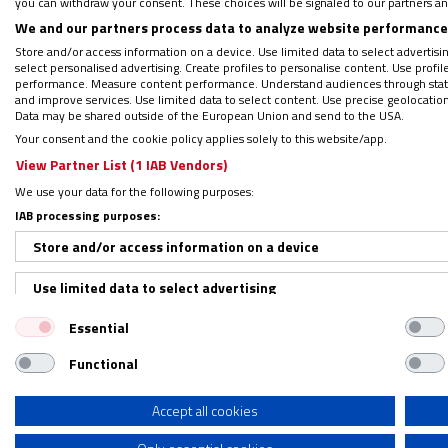
you can withdraw your consent. These choices will be signaled to our partners and
invadido a Estados Unidos, fue al
We and our partners process data to analyze website performance 
en 1898, fue al revés.
Store and/or access information on a device. Use limited data to select advertising
select personalised advertising. Create profiles to personalise content. Use profi
performance. Measure content performance. Understand audiences through statis
Pendiente de pago
and improve services. Use limited data to select content. Use precise geolocation d
Data may be shared outside of the European Union and send to the USA.
Your consent and the cookie policy applies solely to this website/app.
La triste realidad es que Estados
View Partner List (1 IAB Vendors)
resolver y esas cuentas viejas reg
We use your data for the following purposes:
carácter general, tanto para la vi
IAB processing purposes:
general para los seres que somos a
Store and/or access information on a device
asuntos no resueltos se quedan p
Use limited data to select advertising
Es por eso que dice el evangelio qu
Essential
Create profiles for personalised advertising
recuerdas que hay un hermano (ho
Functional
Use profiles to select personalised advertising
contra ti (no tú contra él, él contr
Create profiles to personalise content
Accept all cookies
atiende el asunto que tienes con 
al que has ofendido. No dejes en e