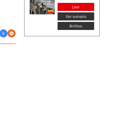
Leer
Ver sumario
Archivo
G