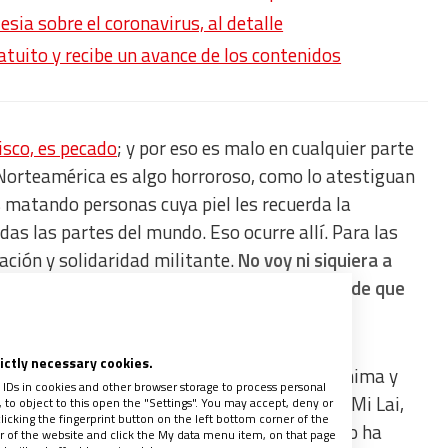
lesia sobre el coronavirus, al detalle
ratuito y recibe un avance de los contenidos
isco, es pecado
; y por eso es malo en cualquier parte
 Norteamérica es algo horroroso, como lo atestiguan
s matando personas cuya piel les recuerda la
odas las partes del mundo. Eso ocurre allí. Para las
ación y solidaridad militante.
No voy ni siquiera a
 Puerto Rico también eso ocurre, o el colmo de que
rictly necessary cookies.
cayó la bomba atómica, eso ocurrió en Hiroshima y
 IDs in cookies and other browser storage to process personal
s. En todas partes no ocurrió la masacre de Mi Lai,
to object to this open the "Settings". You may accept, deny or
licking the fingerprint button on the left bottom corner of the
tieron soldados de ese mismo país. México no ha
ter of the website and click the My data menu item, on that page