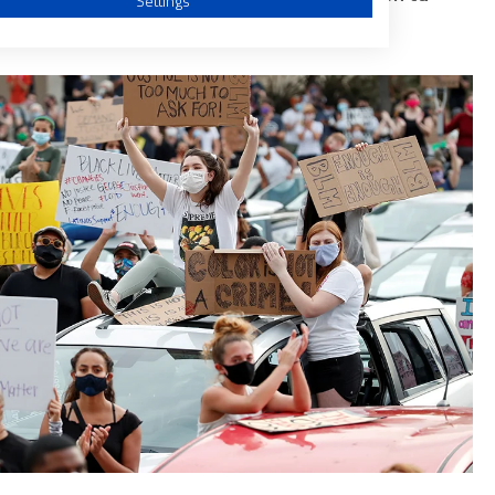
Settings
a from different sources