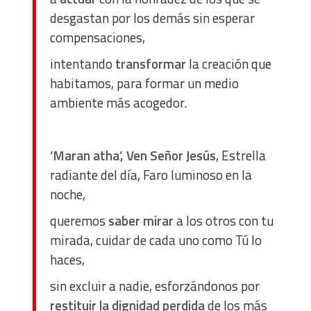
desgastan por los demás sin esperar
Measure content performance
compensaciones,
intentando
transformar
la creación que
Understand audiences through statistics or combinations
of data from different sources
habitamos, para formar un medio
ambiente más acogedor.
Develop and improve services
‘Maran atha’, Ven Señor Jesús
, Estrella
Use limited data to select content
radiante del día, Faro luminoso en la
IAB Special Features:
noche,
Use precise geolocation data
queremos
saber mirar
a los otros con tu
mirada, cuidar de cada uno como Tú lo
Identify devices based on information actively requested
haces,
sin excluir a nadie, esforzándonos por
Non-IAB processing purposes:
restituir la dignidad perdida
de los más
Essential