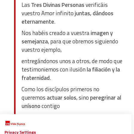
Las
Tres Divinas Personas
verificáis
vuestro Amor infinito
juntas, dándoos
eternamente
.
Nos habéis creado a vuestra
imagen y
semejanza
, para que obremos siguiendo
vuestro ejemplo,
entregándonos unos a otros, de modo que
testimoniemos con ilusión
la filiación y la
fraternidad
.
Como los discípulos primeros no
queremos
actuar solos
, sino
peregrinar al
unísono
contigo
y hacer
el mismo viaje
tuyo
hacia
Jerusalén
, el lugar de la
Cruz
y el centro
Privacy Settings