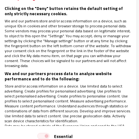
crucial de la
Pascua
.
Clicking on the "Deny" button retains the default setting of
A los primitivos cristianos les llamaban
only strictly necessary cookies.
con razón los
“seguidores del camino”
;
We and our partners store and/or access information on a device, such as
unique IDs in cookies and other browser storage to process personal data.
Some vendors may process your personal data based on legitimate interest,
también los creyentes de hoy estamos
to object to this open the "Settings". You may accept, deny or manage your
vocacionados para proseguir tu
senda de
settings by clicking the "Manage settings" button or at any time by clicking
the fingerprint button on the left bottom corner of the website. To withdraw
entrega
,
your consent click on the fingerprint or the link in the footer of the website
and click the My data menu item, on that page you can withdraw your
esta es la
sinodalidad
que nos reclamas,
consent. These choices will be signaled to our partners and will not affect
browsing data.
apoyándonos mutuamente en la
gracia de
We and our partners process data to analyze website
los sacramentos
.
performance and to do the following:
Store and/or access information on a device. Use limited data to select
advertising. Create profiles for personalised advertising. Use profiles to
select personalised advertising. Create profiles to personalise content. Use
profiles to select personalised content. Measure advertising performance.
Ser hijos del Padre y ciudadanos de esta
Measure content performance. Understand audiences through statistics or
tierra maltratada significa en el
aquí y
combinations of data from different sources. Develop and improve services.
Use limited data to select content. Use precise geolocation data. Actively
ahora del presente
scan device characteristics for identification.
Data may be shared outside of the European Union and send to the USA.
elegir unidos
opciones coherentes con el
Your consent and the cookie policy applies solely to this website/app.
Essential