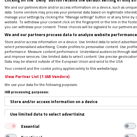
We and our partners store and/or access information on a device, such as unique
VATICA
data. Some vendors may process your personal data based on legitimate interest, 
manage your settings by clicking the "Manage settings" button or at any time by c
¿Por 
website. To withdraw your consent click on the fingerprint or the link in the foo
King
you can withdraw your consent. These choices will be signaled to our partners and
29/11/2
We and our partners process data to analyze website performance 
El pont
Store and/or access information on a device. Use limited data to select advertising
select personalised advertising. Create profiles to personalise content. Use profi
reunido 
performance. Measure content performance. Understand audiences through statis
and improve services. Use limited data to select content. Use precise geolocation d
Data may be shared outside of the European Union and send to the USA.
Your consent and the cookie policy applies solely to this website/app.
View Partner List (1 IAB Vendors)
ENTREV
We use your data for the following purposes:
Shelt
IAB processing purposes:
racis
Store and/or access information on a device
12/06/2
V
Use limited data to select advertising
l
Co
Essential
Create profiles for personalised advertising
E
To