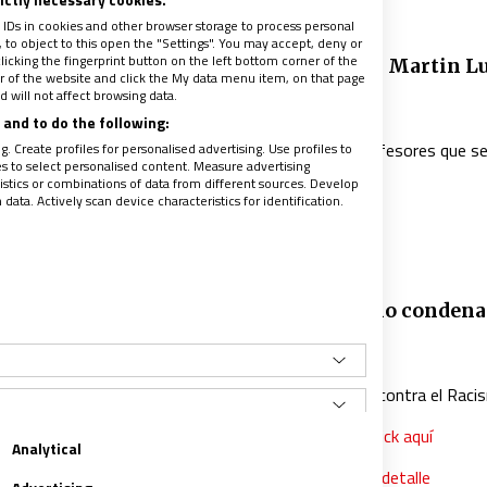
 IDs in cookies and other browser storage to process personal
NO
to object to this open the "Settings". You may accept, deny or
licking the fingerprint button on the left bottom corner of the
qué el Papa quiere que los jóvenes lean a Martin L
ter of the website and click the My data menu item, on that page
?
 will not affect browsing data.
022
|
MATEO GONZÁLEZ ALONSO
and to do the following:
ífice recibió en audiencia a un grupo de alumnos y profesores que s
. Create profiles for personalised advertising. Use profiles to
les to select personalised content. Measure advertising
en el ‘Encuentro de educación por la paz y el cuidado’
tics or combinations of data from different sources. Develop
ata. Actively scan device characteristics for identification.
ISTAS
on J. Fabre: “No se puede ser provida y no condena
mo”
020
|
RUBÉN CRUZ
ida Nueva conversa con el presidente de la Comisión contra el Rac
a Conferencia Episcopal de Estados Unidos
nsulta la revista gratis durante la cuarentena: haz click aquí
Analytical
ntrevista completa solo para suscriptores
da la actualidad de la Iglesia sobre el coronavirus, al detalle