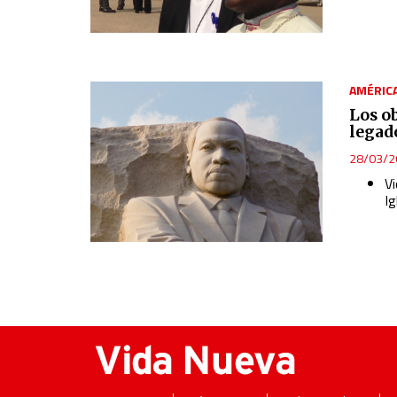
AMÉRIC
Los o
legad
28/03/2
V
Ig