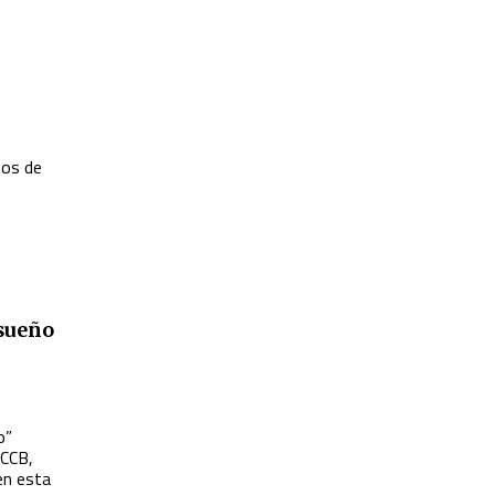
hos de
 sueño
o”
SCCB,
en esta