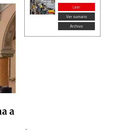
Leer
Ver sumario
Archivo
ma a