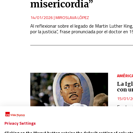
misericordia”
14/01/2026
|
MIROSLAVA LÓPEZ
Al reflexionar sobre el legado de Martin Luther Kin
por la justicia”, frase pronunciada por el doctor en 
AMÉRIC
La Ig
con u
15/01/2
En el na
destacó 
paz”
Privacy Settings
Clicking on the "Deny" button retains the default setting of only st