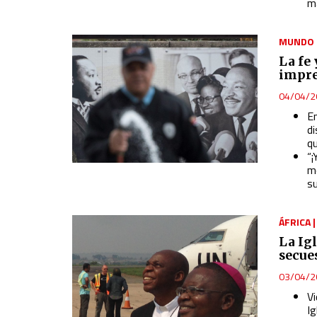
m
Essential
Analytical
MUNDO
La fe
Functional
impre
04/04/2
Advertising
En
di
qu
“¡
mo
su
ÁFRICA
La Ig
secue
03/04/2
V
Ig