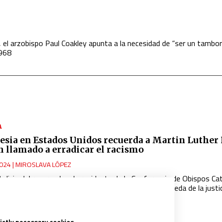
g, el arzobispo Paul Coakley apunta a la necesidad de “ser un tambo
1968
A
lesia en Estados Unidos recuerda a Martin Luther
n llamado a erradicar el racismo
024
|
MIROSLAVA LÓPEZ
talicio del reverendo, el presidente de la Conferencia de Obispos Ca
su “legado indeleble y su grito de guerra en la búsqueda de la justic
rictly necessary cookies.