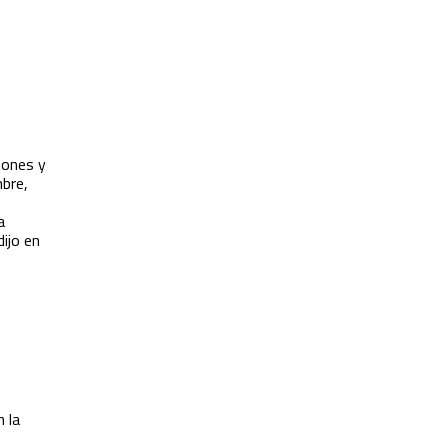
mones y
mbre,
a
dijo en
 la