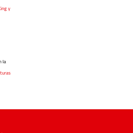
King y
 la
nturas