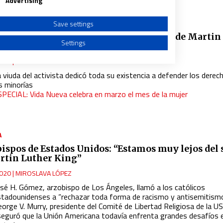
Advertising
A
|
REPORTAJES
Save settings
ta Scott, la mujer que encarnó el sueño de Martin
Settings
r King
020
|
MIGUEL ÁNGEL MALAVIA
 viuda del activista dedicó toda su existencia a defender los derec
s minorías
SPECIAL: Vida Nueva celebra en marzo el mes de la mujer
a from different sources
A
bispos de Estados Unidos: “Estamos muy lejos del
rtin Luther King”
020
|
MIROSLAVA LÓPEZ
osé H. Gómez, arzobispo de Los Ángeles, llamó a los católicos
stadounidenses a “rechazar toda forma de racismo y antisemitism
orge V. Murry, presidente del Comité de Libertad Religiosa de la U
seguró que la Unión Americana todavía enfrenta grandes desafíos 