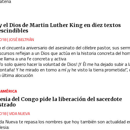
ateria
 y el Dios de Martin Luther King en diez textos
scindibles
018
|
JOSÉ BELTRÁN
 el cincuenta aniversario del asesinato del célebre pastor, sus ser
scursos reflejan a un Dios que actúa en la historia concreta del ho
e llama a una fe concreta y activa
Yo solo quiero hacer la voluntad de Dios! ¡Y Él me ha dejado subir a l
ntaña! Y he mirado en torno a mí ¡y he visto la tierra prometida!”, 
 última alocución
|
AMÉRICA
lesia del Congo pide la liberación del sacerdote
strado
018
|
VIDA NUEVA
ida Nueva te repasa los nombres que hoy también son actualidad en
lesia: