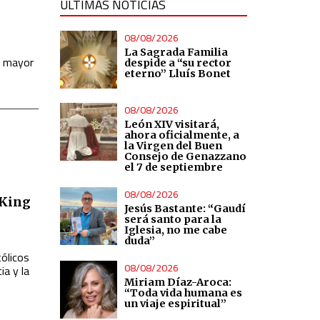
ÚLTIMAS NOTICIAS
08/08/2026
La Sagrada Familia
r mayor
despide a “su rector
eterno” Lluís Bonet
08/08/2026
León XIV visitará,
ahora oficialmente, a
la Virgen del Buen
Consejo de Genazzano
el 7 de septiembre
08/08/2026
 King
Jesús Bastante: “Gaudí
será santo para la
Iglesia, no me cabe
duda”
tólicos
08/08/2026
ia y la
Miriam Díaz-Aroca:
“Toda vida humana es
un viaje espiritual”