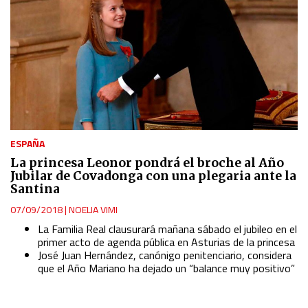
Use profiles to select personalised content
Measure advertising performance
Measure content performance
Understand audiences through statistics or combinations
ESPAÑA
of data from different sources
La princesa Leonor pondrá el broche al Año
Jubilar de Covadonga con una plegaria ante la
Develop and improve services
Santina
07/09/2018
|
NOELIA VIMI
Use limited data to select content
La Familia Real clausurará mañana sábado el jubileo en el
primer acto de agenda pública en Asturias de la princesa
José Juan Hernández, canónigo penitenciario, considera
IAB Special Features:
que el Año Mariano ha dejado un “balance muy positivo”
Use precise geolocation data