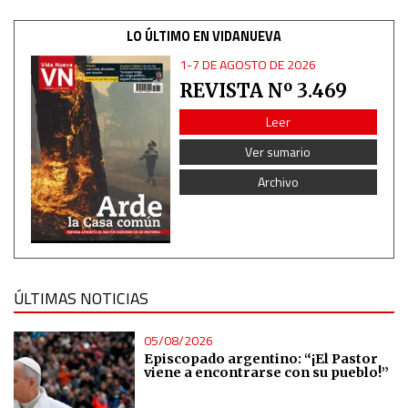
Identify devices based on information actively requested
LO ÚLTIMO EN VIDANUEVA
Non-IAB processing purposes:
1-7 DE AGOSTO DE 2026
Essential
REVISTA Nº 3.469
Leer
Analytical
Ver sumario
Archivo
Functional
Advertising
ÚLTIMAS NOTICIAS
05/08/2026
Episcopado argentino: “¡El Pastor
viene a encontrarse con su pueblo!”