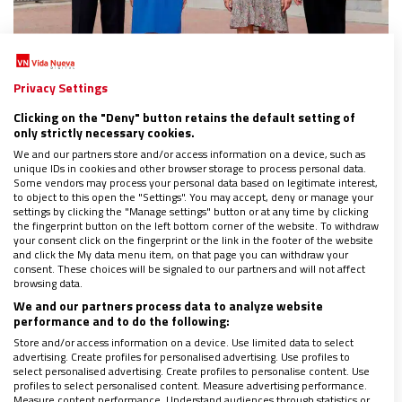
Privacy Settings
ESPAÑA
Clicking on the "Deny" button retains the default setting of
La princesa Leonor ya está confirmada… con
only strictly necessary cookies.
Felipe VI como padrino
We and our partners store and/or access information on a device, such as
unique IDs in cookies and other browser storage to process personal data.
28/05/2021
|
MATEO GONZÁLEZ ALONSO
Some vendors may process your personal data based on legitimate interest,
El Rey ha sido quien ha puesto la mano derecha sobre el
to object to this open the "Settings". You may accept, deny or manage your
settings by clicking the "Manage settings" button or at any time by clicking
hombro de la princesa en el momento del rito del sacramento
the fingerprint button on the left bottom corner of the website. To withdraw
your consent click on the fingerprint or the link in the footer of the website
and click the My data menu item, on that page you can withdraw your
consent. These choices will be signaled to our partners and will not affect
browsing data.
We and our partners process data to analyze website
performance and to do the following:
Store and/or access information on a device. Use limited data to select
advertising. Create profiles for personalised advertising. Use profiles to
select personalised advertising. Create profiles to personalise content. Use
profiles to select personalised content. Measure advertising performance.
Measure content performance. Understand audiences through statistics or