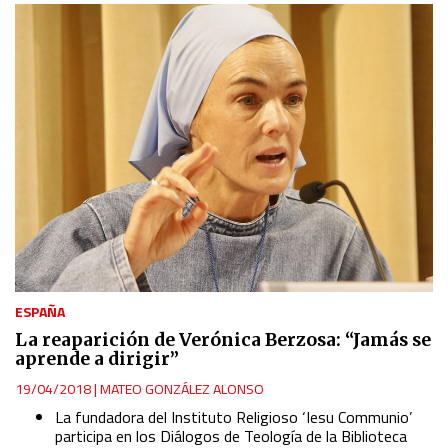
Develop and improve services
Use limited data to select content
IAB Special Features:
Use precise geolocation data
Identify devices based on information actively requested
Non-IAB processing purposes:
ESPAÑA
Essential
La reaparición de Verónica Berzosa: “Jamás se
aprende a dirigir”
Analytical
19/04/2018
|
MATEO GONZÁLEZ ALONSO
La fundadora del Instituto Religioso ‘Iesu Communio’
Functional
participa en los Diálogos de Teología de la Biblioteca