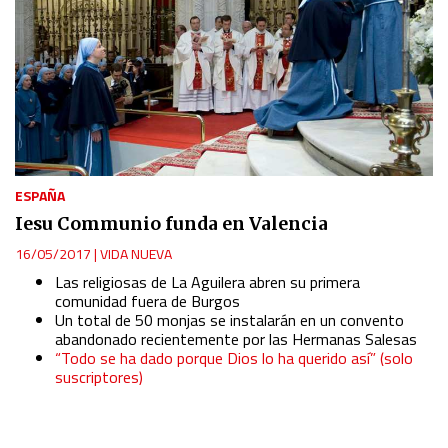
ESPAÑA
Iesu Communio funda en Valencia
16/05/2017
|
VIDA NUEVA
Las religiosas de La Aguilera abren su primera
comunidad fuera de Burgos
Un total de 50 monjas se instalarán en un convento
abandonado recientemente por las Hermanas Salesas
“Todo se ha dado porque Dios lo ha querido así” (solo
suscriptores)