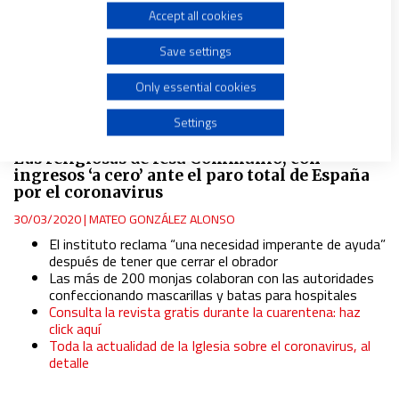
Accept all cookies
Use limited data to select advertising
Save settings
Create profiles for personalised advertising
Only essential cookies
Use profiles to select personalised advertising
Settings
ESPAÑA
Las religiosas de Iesu Communio, con
Create profiles to personalise content
ingresos ‘a cero’ ante el paro total de España
por el coronavirus
Use profiles to select personalised content
30/03/2020
|
MATEO GONZÁLEZ ALONSO
El instituto reclama “una necesidad imperante de ayuda”
después de tener que cerrar el obrador
Measure advertising performance
Las más de 200 monjas colaboran con las autoridades
confeccionando mascarillas y batas para hospitales
Consulta la revista gratis durante la cuarentena: haz
Measure content performance
click aquí
Toda la actualidad de la Iglesia sobre el coronavirus, al
detalle
Understand audiences through statistics or combinations
of data from different sources