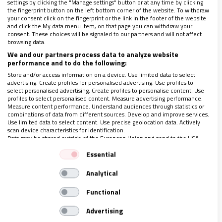
settings by clicking the "Manage settings" button or at any time by clicking
the fingerprint button on the left bottom corner of the website. To withdraw
ESPAÑA
your consent click on the fingerprint or the link in the footer of the website
and click the My data menu item, on that page you can withdraw your
Las Iesu Communio, “abrumadas” ante la
consent. These choices will be signaled to our partners and will not affect
solidaridad tras un mensaje en redes sobre su
browsing data.
situación por el coronavirus
We and our partners process data to analyze website
31/03/2020
|
MATEO GONZÁLEZ ALONSO
performance and to do the following:
Las religiosas matizan que no viven “penurias”, pese a
Store and/or access information on a device. Use limited data to select
advertising. Create profiles for personalised advertising. Use profiles to
que apenas venden repostería, su principal sustento
select personalised advertising. Create profiles to personalise content. Use
Consulta la revista gratis durante la cuarentena: haz
profiles to select personalised content. Measure advertising performance.
click aquí
Measure content performance. Understand audiences through statistics or
Toda la actualidad de la Iglesia sobre el coronavirus, al
combinations of data from different sources. Develop and improve services.
detalle
Use limited data to select content. Use precise geolocation data. Actively
scan device characteristics for identification.
Data may be shared outside of the European Union and send to the USA.
Your consent and the cookie policy applies solely to this website/app.
Essential
View Partner List (1 IAB Vendors)
Analytical
We use your data for the following purposes:
IAB processing purposes:
Functional
Store and/or access information on a device
Advertising