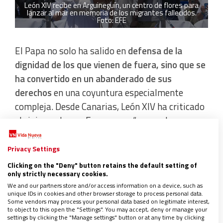
León XIV recibe en Arguineguín, un centro de flores para
lanzar al mar en memoria de los migrantes fallecidos.
Foto: EFE
El Papa no solo ha salido en
defensa de la
dignidad de los que vienen de fuera, sino que se
ha convertido en un abanderado de sus
derechos
en una coyuntura especialmente
compleja. Desde Canarias, León XIV ha criticado
el cinismo de una Europa que “no puede
proclamar la dignidad humana y acostumbrarse
a que el Mediterráneo y el Atlántico sean
Privacy Settings
cementerios sin lápidas
”.
Clicking on the "Deny" button retains the default setting of
only strictly necessary cookies.
We and our partners store and/or access information on a device, such as
Unas palabras que emergen justo cuando entra
unique IDs in cookies and other browser storage to process personal data.
Some vendors may process your personal data based on legitimate interest,
en vigor el Pacto de Migración y Asilo en la
to object to this open the "Settings". You may accept, deny or manage your
settings by clicking the "Manage settings" button or at any time by clicking
Unión Europea, que certifica un blindaje