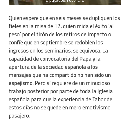
Diputados. Foto: EFE
Develop and improve services
Quien espere que en seis meses se dupliquen los
Use limited data to select content
fieles en la misa de 12, quien mida el éxito ‘al
peso’ por el tirón de los retiros de impacto o
IAB Special Features:
confíe que en septiembre se redoblen los
Use precise geolocation data
ingresos en los seminarios, se equivoca.
La
capacidad de convocatoria del Papa y la
Identify devices based on information actively requested
apertura de la sociedad española a los
mensajes que ha compartido no han sido un
Non-IAB processing purposes:
espejismo.
Pero sí requiere de un minucioso
Essential
trabajo posterior por parte de toda la Iglesia
española para que la experiencia de Tabor de
Analytical
estos días no se quede en mero emotivismo
pasajero.
Functional