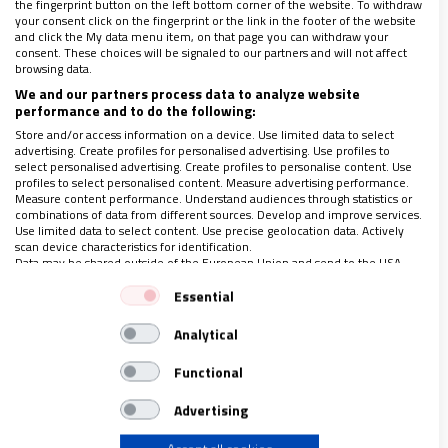
the fingerprint button on the left bottom corner of the website. To withdraw
fronterizo, más medidas de disuasión y de
your consent click on the fingerprint or the link in the footer of the website
and click the My data menu item, on that page you can withdraw your
aceleración de expulsiones. Su grito se volvió
consent. These choices will be signaled to our partners and will not affect
browsing data.
más enérgico si cabe cuando se dirigió a las
We and our partners process data to analyze website
mafias que trafican con personas en estas
performance and to do the following:
latitudes.
“¡Deténganse! ¡Conviértanse!”
,
Store and/or access information on a device. Use limited data to select
advertising. Create profiles for personalised advertising. Use profiles to
exclamó,
a la vez que abrazaba tanto a niños
select personalised advertising. Create profiles to personalise content. Use
profiles to select personalised content. Measure advertising performance.
como a mayores que buscaban en sus caricias el
Measure content performance. Understand audiences through statistics or
consuelo de un pastor,
de la familia que han
combinations of data from different sources. Develop and improve services.
Use limited data to select content. Use precise geolocation data. Actively
dejado atrás.
scan device characteristics for identification.
Data may be shared outside of the European Union and send to the USA.
Your consent and the cookie policy applies solely to this website/app.
Essential
Rendir cuentas
View Partner List (1 IAB Vendors)
Analytical
We use your data for the following purposes:
El día después del viaje de León XIV es el que
IAB processing purposes:
Functional
toca plantearse qué quedará de este viaje a
Store and/or access information on a device
Advertising
corto, medio y largo plazo. No toca pedirle