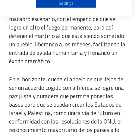
No será el plan perfecto, ni para unos ni para
Use profiles to select personalised advertising
Settings
otros, pero permite comenzar a desenredar un
macabro escenario, con el empeño de que se
Create profiles to personalise content
logre un alto el fuego permanente, para así
detener el martirio al que está siendo sometido
Use profiles to select personalised content
un pueblo, liberando a los rehenes, facilitando la
entrada de ayuda humanitaria y frenando un
Measure advertising performance
éxodo dramático.
Measure content performance
En el horizonte, queda el anhelo de que, lejos de
ser un acuerdo cogido con alfileres, se logre una
Understand audiences through statistics or combinations
of data from different sources
paz justa y duradera que permita poner las
bases para que se puedan crear los Estados de
Develop and improve services
Israel y Palestina, como única vía de futuro en
conformidad con las resoluciones de la ONU, el
Use limited data to select content
reconocimiento mayoritario de los países a lo