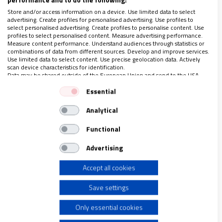
Store and/or access information on a device. Use limited data to select
advertising. Create profiles for personalised advertising. Use profiles to
select personalised advertising. Create profiles to personalise content. Use
profiles to select personalised content. Measure advertising performance.
Measure content performance. Understand audiences through statistics or
combinations of data from different sources. Develop and improve services.
Use limited data to select content. Use precise geolocation data. Actively
scan device characteristics for identification.
Data may be shared outside of the European Union and send to the USA.
Your consent and the cookie policy applies solely to this website/app.
Essential
Ataque de Israel en Gaza
View Partner List (1 IAB Vendors)
Analytical
We use your data for the following purposes:
IAB processing purposes:
A buen seguro que, en los próximos días y
Functional
Store and/or access information on a device
semanas, esta propuesta se topará con
Advertising
innumerables obstáculos, y hasta parecerá
Accept all cookies
Use limited data to select advertising
quebrarse. Sin embargo, con sus debilidades y
suspicacias, esta hoja de ruta, que cuenta con
Save settings
Create profiles for personalised advertising
un respaldo significativo tanto de Oriente como
Only essential cookies
de Occidente, abre una ventana a la esperanza.