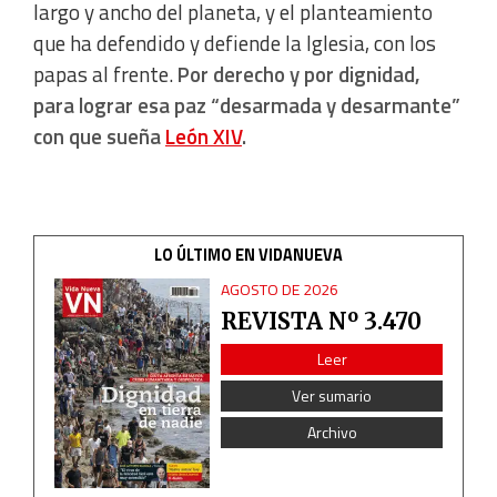
largo y ancho del planeta, y el planteamiento
IAB Special Features:
que ha defendido y defiende la Iglesia, con los
Use precise geolocation data
papas al frente.
Por derecho y por dignidad,
para lograr esa paz “desarmada y desarmante”
Identify devices based on information actively requested
con que sueña
León XIV
.
Non-IAB processing purposes:
Essential
LO ÚLTIMO EN VIDANUEVA
Analytical
AGOSTO DE 2026
REVISTA Nº 3.470
Functional
Leer
Ver sumario
Advertising
Archivo