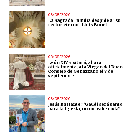
Develop and improve services
08/08/2026
Use limited data to select content
La Sagrada Familia despide a “su
rector eterno” Lluís Bonet
IAB Special Features:
Use precise geolocation data
08/08/2026
Identify devices based on information actively requested
León XIV visitará, ahora
oficialmente, a la Virgen del Buen
Consejo de Genazzano el 7 de
Non-IAB processing purposes:
septiembre
Essential
08/08/2026
Analytical
Jesús Bastante: “Gaudí será santo
para la Iglesia, no me cabe duda”
Functional