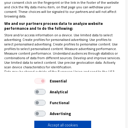
your consent click on the fingerprint or the link in the footer of the website
votada en las poblaciones con mayor población
and click the My data menu item, on that page you can withdraw your
migrante. Fenómenos todos ellos
consent. These choices will be signaled to our partners and will not affect
browsing data.
desconcertantes que hablan de una sociedad
We and our partners process data to analyze website
que levanta sus muros al diferente, al que se
performance and to do the following:
Store and/or access information on a device. Use limited data to select
considera una amenaza, una dinámica que la
advertising. Create profiles for personalised advertising. Use profiles to
Iglesia insta a romper a golpe de Doctrina Social
select personalised advertising. Create profiles to personalise content. Use
profiles to select personalised content. Measure advertising performance.
a pie de calle.
Measure content performance. Understand audiences through statistics or
combinations of data from different sources. Develop and improve services.
Use limited data to select content. Use precise geolocation data. Actively
scan device characteristics for identification.
Data may be shared outside of the European Union and send to the USA.
LEA MÁS:
Your consent and the cookie policy applies solely to this website/app.
Essential
View Partner List (1 IAB Vendors)
REVISTA Nº 3.109
Analytical
We use your data for the following purposes:
IAB processing purposes:
Functional
Store and/or access information on a device
Advertising
LO ÚLTIMO EN VIDANUEVA
Accept all cookies
Use limited data to select advertising