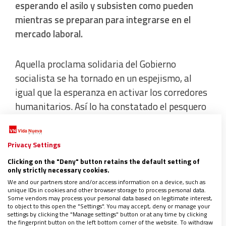
esperando el asilo y subsisten como pueden
mientras se preparan para integrarse en el
mercado laboral.
Aquella proclama solidaria del Gobierno
socialista se ha tornado en un espejismo, al
igual que la esperanza en activar los corredores
humanitarios. Así lo ha constatado el pesquero
español
Nuestra Madre Loreto, que ha
permanecido a la deriva en el Mediterráneo sin
Privacy Settings
puerto de acogida durante dos semanas, con
Clicking on the "Deny" button retains the default setting of
más de una decena de náufragos que rescató.
Y
only strictly necessary cookies.
es que sacar la cara por el extranjero no es ni
We and our partners store and/or access information on a device, such as
mucho menos rentable electoralmente, como ha
unique IDs in cookies and other browser storage to process personal data.
Some vendors may process your personal data based on legitimate interest,
puesto de manifiesto la irrupción de Vox en el
to object to this open the "Settings". You may accept, deny or manage your
settings by clicking the "Manage settings" button or at any time by clicking
Parlamento andaluz, siendo la fuerza más
the fingerprint button on the left bottom corner of the website. To withdraw