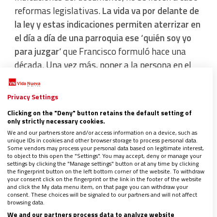
reformas legislativas.
La vida va por delante de
la ley y estas indicaciones permiten aterrizar en
el día a día de una parroquia ese ‘quién soy yo
para juzgar’
que Francisco formuló hace una
década. Una vez más, poner a la persona en el
centro, al estilo de Jesús, hace que no puedan
mediar recetarios para calibrar la madurez de fe
Privacy Settings
de quienes, por ejemplo, solicitan ser padrinos
Clicking on the "Deny" button retains the default setting of
de bautismo o testigos de un matrimonio.
only strictly necessary cookies.
We and our partners store and/or access information on a device, such as
unique IDs in cookies and other browser storage to process personal data.
Some vendors may process your personal data based on legitimate interest,
to object to this open the "Settings". You may accept, deny or manage your
settings by clicking the "Manage settings" button or at any time by clicking
the fingerprint button on the left bottom corner of the website. To withdraw
your consent click on the fingerprint or the link in the footer of the website
and click the My data menu item, on that page you can withdraw your
consent. These choices will be signaled to our partners and will not affect
browsing data.
We and our partners process data to analyze website