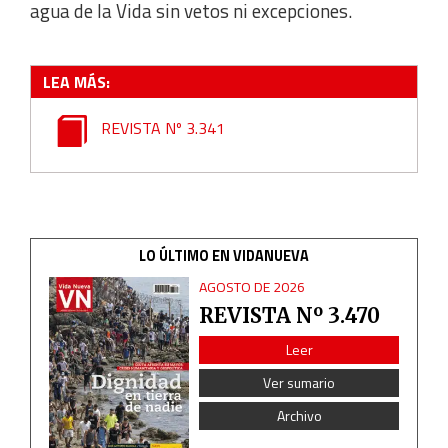
agua de la Vida sin vetos ni excepciones.
IAB Special Features:
Use precise geolocation data
LEA MÁS:
Identify devices based on information actively requested
REVISTA Nº 3.341
Non-IAB processing purposes:
Essential
LO ÚLTIMO EN VIDANUEVA
Analytical
AGOSTO DE 2026
Functional
REVISTA Nº 3.470
Leer
Advertising
Ver sumario
Archivo