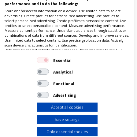
performance and to do the following:
Store and/or access information on a device. Use limited data to select
advertising. Create profiles for personalised advertising. Use profiles to
select personalised advertising. Create profiles to personalise content. Use
profiles to select personalised content. Measure advertising performance.
Por eso, esa apostilla sobre el posible escándalo
Measure content performance. Understand audiences through statistics or
o desorientación a los fieles que pudiera
combinations of data from different sources. Develop and improve services.
Use limited data to select content. Use precise geolocation data. Actively
convertirse en aduana para los homosexuales y
scan device characteristics for identification.
Data may be shared outside of the European Union and send to the USA.
los trans,
debería abrir una profunda reflexión
Your consent and the cookie policy applies solely to this website/app.
Essential
en el seno de la Iglesia sobre la catequesis y los
View Partner List (1 IAB Vendors)
criterios del apadrinamiento y el testimonio en
Analytical
We use your data for the following purposes:
los sacramentos a todo aquel que quiere ejercer
IAB processing purposes:
Functional
esta misión.
A la vez, urge una labor pedagógica
Store and/or access information on a device
–tanto en el presbiterado como en la
Advertising
comunidad creyente– para sensibilizar y
Accept all cookies
Use limited data to select advertising
conocer en materia de diversidad sexual e
Save settings
identidad de género para derribar estereotipos
Create profiles for personalised advertising
y prejuicios ideologizadores que llevan a un
Only essential cookies