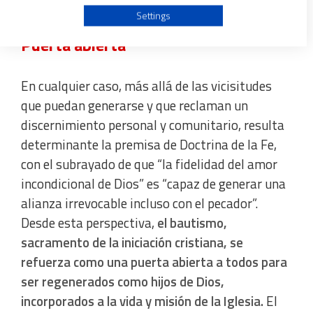
rechazo injustificado.
Use profiles to select personalised advertising
Settings
Puerta abierta
Create profiles to personalise content
En cualquier caso, más allá de las vicisitudes
Use profiles to select personalised content
que puedan generarse y que reclaman un
discernimiento personal y comunitario, resulta
Measure advertising performance
determinante la premisa de Doctrina de la Fe,
con el subrayado de que “la fidelidad del amor
Measure content performance
incondicional de Dios” es “capaz de generar una
alianza irrevocable incluso con el pecador”.
Understand audiences through statistics or combinations
Desde esta perspectiva,
el bautismo,
of data from different sources
sacramento de la iniciación cristiana, se
refuerza como una puerta abierta a todos para
Develop and improve services
ser regenerados como hijos de Dios,
incorporados a la vida y misión de la Iglesia.
El
Use limited data to select content