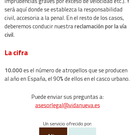
imprudencias graves por exceso de velocidad etc.). Y
Use limited data to select content
será aquí donde se establezca la responsabilidad
civil, accesoria a la penal. En el resto de los casos,
IAB Special Features:
deberemos conducir nuestra
reclamación por la vía
Use precise geolocation data
civil
.
Identify devices based on information actively requested
La cifra
Non-IAB processing purposes:
10.000
es el número de atropellos que se producen
Essential
al año en España, el 90% de ellos en el casco urbano.
Analytical
Puede enviar sus preguntas a:
asesorlegal@vidanueva.es
Functional
Advertising
Un servicio ofrecido por: