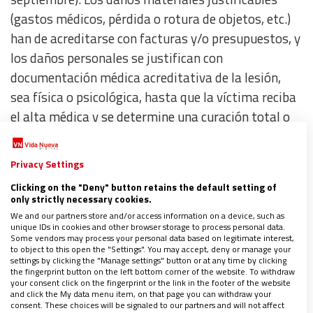
(gastos médicos, pérdida o rotura de objetos, etc.)
han de acreditarse con facturas y/o presupuestos, y
los daños personales se justifican con
documentación médica acreditativa de la lesión,
sea física o psicológica, hasta que la víctima reciba
el alta médica y se determine una curación total o
una estabilización de las lesiones con secuelas
permanentes.
Privacy Settings
Clicking on the "Deny" button retains the default setting of
Nuestro ordenamiento establece varios
requisitos
only strictly necessary cookies.
para determinar el responsable causante de los
We and our partners store and/or access information on a device, such as
unique IDs in cookies and other browser storage to process personal data.
daños
en un accidente de circulación:
Some vendors may process your personal data based on legitimate interest,
to object to this open the "Settings". You may accept, deny or manage your
settings by clicking the "Manage settings" button or at any time by clicking
the fingerprint button on the left bottom corner of the website. To withdraw
La existencia de una acción u omisión
your consent click on the fingerprint or the link in the footer of the website
and click the My data menu item, on that page you can withdraw your
culposa o negligente capaz de causar daño a
consent. These choices will be signaled to our partners and will not affect