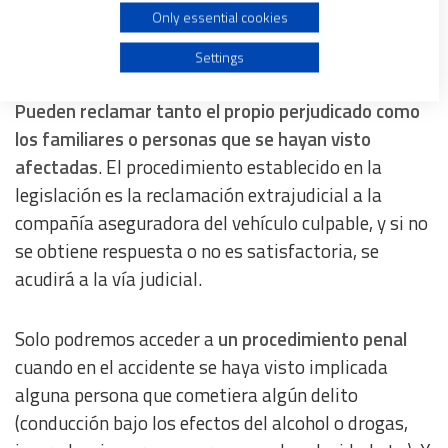
Only essential cookies
parte la indemnización final, pero
no por ello
perdemos el derecho a ser indemnizados
.
Use profiles to select personalised advertising
Settings
Pueden reclamar tanto el propio perjudicado como
Create profiles to personalise content
los familiares o personas que se hayan visto
afectadas
. El procedimiento establecido en la
Use profiles to select personalised content
legislación es la reclamación extrajudicial a la
compañía aseguradora del vehículo culpable, y si no
Measure advertising performance
se obtiene respuesta o no es satisfactoria, se
acudirá a la vía judicial.
Measure content performance
Understand audiences through statistics or combinations
Solo podremos acceder a
un procedimiento penal
of data from different sources
cuando en el accidente se haya visto implicada
alguna persona que cometiera algún delito
Develop and improve services
(conducción bajo los efectos del alcohol o drogas,