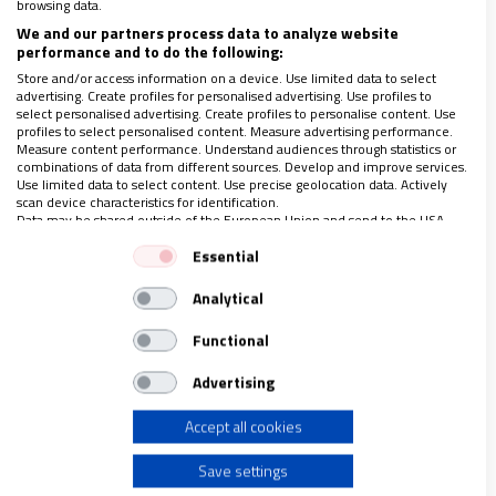
otro.
browsing data.
We and our partners process data to analyze website
La existencia de un daño derivado de esa
performance and to do the following:
acción u omisión, como son las lesiones,
Store and/or access information on a device. Use limited data to select
advertising. Create profiles for personalised advertising. Use profiles to
gastos y daños materiales causados.
select personalised advertising. Create profiles to personalise content. Use
profiles to select personalised content. Measure advertising performance.
La existencia de un daño derivado de esa
Measure content performance. Understand audiences through statistics or
combinations of data from different sources. Develop and improve services.
acción u omisión, como son las lesiones,
Use limited data to select content. Use precise geolocation data. Actively
gastos y daños materiales causados.
scan device characteristics for identification.
Data may be shared outside of the European Union and send to the USA.
Un nexo de causalidad entre la acción
Your consent and the cookie policy applies solely to this website/app.
Essential
culposa y el resultado dañoso, de forma que
View Partner List (1 IAB Vendors)
los daños causados sean consecuencia
Analytical
We use your data for the following purposes:
únicamente de la conducta negligente del
IAB processing purposes:
Functional
conductor.
Store and/or access information on a device
Advertising
En casos en los que
ambos implicados hubieran
Accept all cookies
Use limited data to select advertising
podido tener parte de culpa
, hablamos de una
Save settings
concurrencia de culpas, que puede aminorar en
Create profiles for personalised advertising