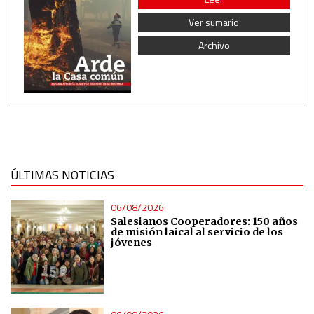
Develop and improve services
Ver sumario
Archivo
Use limited data to select content
IAB Special Features:
Use precise geolocation data
Identify devices based on information actively requested
ÚLTIMAS NOTICIAS
Non-IAB processing purposes:
Essential
06/08/2026
Salesianos Cooperadores: 150 años
de misión laical al servicio de los
Analytical
jóvenes
Functional