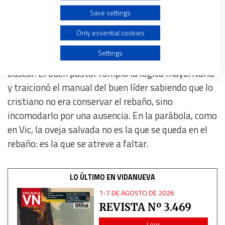
aquellos creyentes que con su presencia silenciosa
Save settings
dicen sí a la fe en ambientes polarizados que nada
Create profiles for personalised advertising
tienen que ver con el Evangelio.
La oveja que se sale
Only essential cookies
del redil, la que no traga ni soporta el balido
Use profiles to select personalised advertising
Settings
uniforme de la masa, es la que merece la pena ir a
buscar. El buen pastor rompió la lógica mayoritaria
Create profiles to personalise content
y traicionó el manual del buen líder sabiendo que lo
cristiano no era conservar el rebaño, sino
Use profiles to select personalised content
incomodarlo por una ausencia. En la parábola, como
en Vic, la oveja salvada no es la que se queda en el
Measure advertising performance
rebaño: es la que se atreve a faltar.
Measure content performance
LO ÚLTIMO EN VIDANUEVA
Understand audiences through statistics or combinations
1-7 DE AGOSTO DE 2026
of data from different sources
REVISTA Nº 3.469
Leer