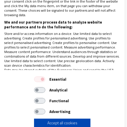
your consent click on the fingerprint or the link in the footer of the website
and click the My data menu item, on that page you can withdraw your
consent. These choices will be signaled to our partners and will not affect
browsing data.
We and our partners process data to analyze website
performance and to do the following:
Store and/or access information on a device. Use limited data to select
advertising. Create profiles for personalised advertising. Use profiles to
select personalised advertising. Create profiles to personalise content. Use
En esta ocasión quizá la noticia ha tenido mayor
profiles to select personalised content. Measure advertising performance.
Measure content performance. Understand audiences through statistics or
repercusión por tratarse del presidente de la CEE,
combinations of data from different sources. Develop and improve services.
Use limited data to select content. Use precise geolocation data. Actively
pero
en el día a día hay situaciones en las que
scan device characteristics for identification.
Data may be shared outside of the European Union and send to the USA.
reivindicar lo sagrado y el respeto es considerado
Your consent and the cookie policy applies solely to this website/app.
un acto disidente.
Essential
View Partner List (1 IAB Vendors)
Analytical
We use your data for the following purposes:
Una ausencia
IAB processing purposes:
Functional
Store and/or access information on a device
Advertising
La misa tenía que haberse celebrado. Y no solo
porque la ocasión lo requería.
También por todos
Accept all cookies
Use limited data to select advertising