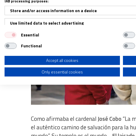
IAB processing purposes:
Store and/or access information on a device
Use limited data to select advertising
Essential
Create profiles for personalised advertising
Functional
Use profiles to select personalised advertising
Create profiles to personalise content
Accept all cookies
Only essential cookies
Use profiles to select personalised content
Measure advertising performance
Measure content performance
Understand audiences through statistics or combinations of dat
Como afirmaba el cardenal
José Cobo
“La m
Develop and improve services
el auténtico camino de salvación para la h
mundo”. Su templo es el mundo…
El laicad
Use limited data to select content