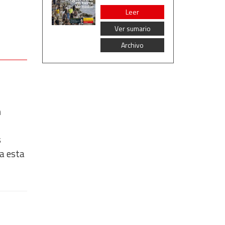
Leer
Ver sumario
Archivo
n
s
ía esta