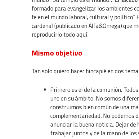
formado para evangelizar los ambientes cot
IAB Special Features:
fe en el mundo laboral, cultural y político
Use precise geolocation data
cardenal (publicado en Alfa&Omega) que me 
Identify devices based on information actively requested
reproducirlo todo aquí.
Non-IAB processing purposes:
Mismo objetivo
Essential
Analytical
Tan solo quiero hacer hincapié en dos tema
Functional
Primero es el de
la comunión.
Todos 
Advertising
uno en su ámbito. No somos diferen
construimos bien común de una mane
complementariedad. No podemos deja
anunciar la buena noticia. Dejar de 
trabajar juntos y de la mano de lo