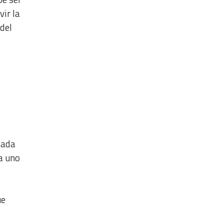
ir la
del
cada
a uno
ue