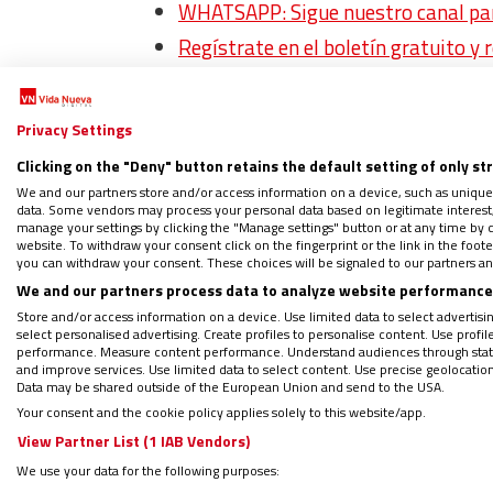
WHATSAPP: Sigue nuestro canal para
Regístrate en el boletín gratuito y 
Privacy Settings
Hay algo que creo que debemos compartir:
Clicking on the "Deny" button retains the default setting of only st
rezamos en el padrenuestro: “Venga a noso
We and our partners store and/or access information on a device, such as unique
Reinado de Dios y por tanto del amor en cua
data. Some vendors may process your personal data based on legitimate interest, 
manage your settings by clicking the "Manage settings" button or at any time by c
mundo entero es nuestra misión común. Est
website. To withdraw your consent click on the fingerprint or the link in the foo
you can withdraw your consent. These choices will be signaled to our partners and
nos permita a todos ser más y mejor persona
We and our partners process data to analyze website performance 
desde, con, por y para los demás, que es un
Store and/or access information on a device. Use limited data to select advertising
select personalised advertising. Create profiles to personalise content. Use profi
performance. Measure content performance. Understand audiences through statis
and improve services. Use limited data to select content. Use precise geolocation d
Data may be shared outside of the European Union and send to the USA.
Your consent and the cookie policy applies solely to this website/app.
View Partner List (1 IAB Vendors)
We use your data for the following purposes: