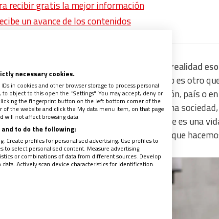
 recibir gratis la mejor información
recibe un avance de los contenidos
la misión de construir bien común, en hacer realidad es
rictly necessary cookies.
tros tu reino”.
Lograr ese bien común que no es otro que
 IDs in cookies and other browser storage to process personal
lquier comunidad, institución, familia, región, país o en
to object to this open the "Settings". You may accept, deny or
licking the fingerprint button on the left bottom corner of the
amos llamados a construir una realidad, una sociedad,
ter of the website and click the My data menu item, on that page
 will not affect browsing data.
s, que nos facilite a todos la vida plena que es una vid
and to do the following:
a vida en la que el amor da sentido a todo lo que hacemo
. Create profiles for personalised advertising. Use profiles to
les to select personalised content. Measure advertising
tics or combinations of data from different sources. Develop
ata. Actively scan device characteristics for identification.