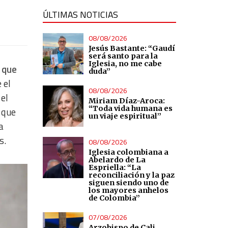
ÚLTIMAS NOTICIAS
08/08/2026
Jesús Bastante: “Gaudí
será santo para la
Iglesia, no me cabe
o que
duda”
 el
08/08/2026
 el
Miriam Díaz-Aroca:
“Toda vida humana es
 que
un viaje espiritual”
a
s.
08/08/2026
Iglesia colombiana a
Abelardo de La
Espriella: “La
reconciliación y la paz
siguen siendo uno de
los mayores anhelos
de Colombia”
07/08/2026
Arzobispo de Cali