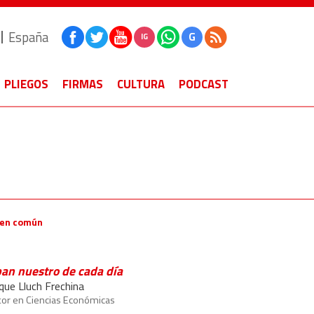
España
G
IG
PLIEGOS
FIRMAS
CULTURA
PODCAST
ien común
pan nuestro de cada día
ique Lluch Frechina
or en Ciencias Económicas