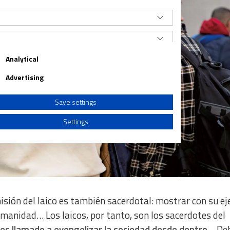
Analytical
Advertising
Save settings
Settings
a from different sources
isión del laico es también sacerdotal: mostrar con su e
umanidad… Los laicos, por tanto, son los sacerdotes del
o es llamado a evengelizar la sociedad desde dentro…
Deb