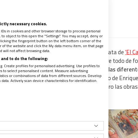
o fuente preferida
recibe un avance de los contenidos
rictly necessary cookies.
 IDs in cookies and other browser storage to process personal
to object to this open the "Settings". You may accept, deny or
licking the fingerprint button on the left bottom corner of the
ter of the website and click the My data menu item, on that page
 will not affect browsing data.
uz, escrito por mi amigo
Enrique Agudo
. Se trata de
‘El 
and to do the following:
Un voluminoso libro que va repasando ‒sobre todo de f
. Create profiles for personalised advertising. Use profiles to
o el Camino de Santiago.
Un simple vistazo a las diferen
les to select personalised content. Measure advertising
tics or combinations of data from different sources. Develop
ortancia de la Biblia.
Es verdad que este libro de Enriqu
ata. Actively scan device characteristics for identification.
e la Biblia significó hace ya muchos años. Pero las obra
ndo ahí.