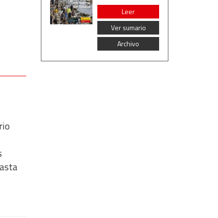
Leer
Ver sumario
Archivo
rio
s
hasta