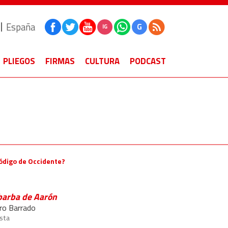
España
G
IG
PLIEGOS
FIRMAS
CULTURA
PODCAST
Código de Occidente?
barba de Aarón
ro Barrado
ista