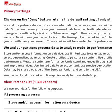
Síguenos en Google y añádenos com
Privacy Settings
Regístrate en el boletín gratuito y 
Clicking on the "Deny" button retains the default setting of only st
We and our partners store and/or access information on a device, such as unique
data. Some vendors may process your personal data based on legitimate interest, 
manage your settings by clicking the "Manage settings" button or at any time by c
website. To withdraw your consent click on the fingerprint or the link in the foo
you can withdraw your consent. These choices will be signaled to our partners and
El primero es un libro que acaba de ver la l
We and our partners process data to analyze website performance 
de Santiago por amor al arte’
(PPC, 2026). 
Store and/or access information on a device. Use limited data to select advertising
visual‒ las obras de arte que van jalonand
select personalised advertising. Create profiles to personalise content. Use profi
performance. Measure content performance. Understand audiences through statis
iglesias o catedrales permite calibrar la imp
and improve services. Use limited data to select content. Use precise geolocation d
Agudo lo que hace es levantar acta de lo qu
Data may be shared outside of the European Union and send to the USA.
Your consent and the cookie policy applies solely to this website/app.
hicieron el Camino de Santiago siguen esta
View Partner List (1 IAB Vendors)
We use your data for the following purposes:
IAB processing purposes:
Store and/or access information on a device