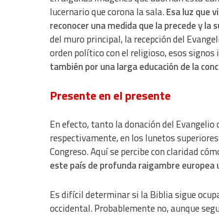
lucernario que corona la sala.
Esa luz que v
Identify devices based on information actively requested
reconocer una medida que la precede y la s
Non-IAB processing purposes:
del muro principal, la recepción del Evangel
Essential
orden político con el religioso, esos signos
también por una larga educación de la conc
Analytical
Functional
Presente en el presente
Advertising
En efecto, tanto la donación del Evangelio
respectivamente, en los lunetos superiores 
Congreso. Aquí se percibe con claridad cóm
este país de profunda raigambre europea u
Es difícil determinar si la Biblia sigue ocu
occidental. Probablemente no, aunque seg