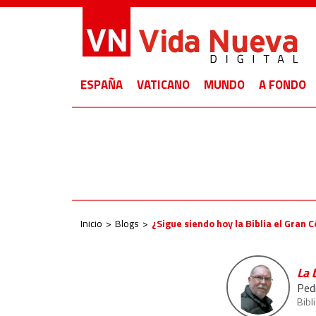
ESPAÑA
VATICANO
MUNDO
A FONDO
Inicio
Blogs
¿Sigue siendo hoy la Biblia el Gran 
La 
Ped
Bibl