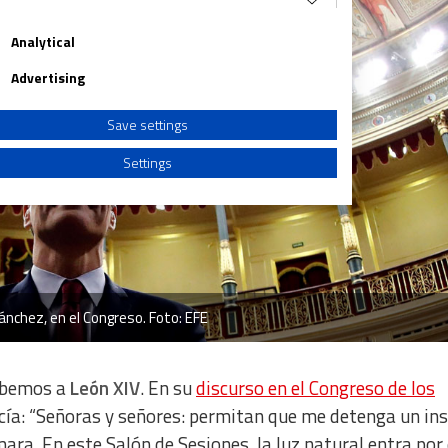
Analytical
Advertising
Save settings
Settings
a from different sources
nchez, en el Congreso. Foto: EFE
debemos a
León XIV
. En su
discurso en el Congreso de los
ecía: “Señoras y señores: permitan que me detenga un in
a. En este Salón de Sesiones, la luz natural entra por 