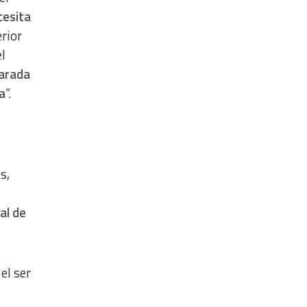
cesita
rior
el
parada
a
”.
s,
al de
el ser