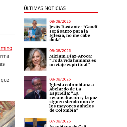
ÚLTIMAS NOTICIAS
08/08/2026
Jesús Bastante: “Gaudí
será santo para la
Iglesia, no me cabe
duda”
Camino
08/08/2026
orma
Miriam Díaz-Aroca:
“Toda vida humana es
tes
un viaje espiritual”
e
s que
08/08/2026
Iglesia colombiana a
Abelardo de La
Espriella: “La
reconciliación y la paz
siguen siendo uno de
los mayores anhelos
de Colombia”
07/08/2026
Arzobispo de Cali