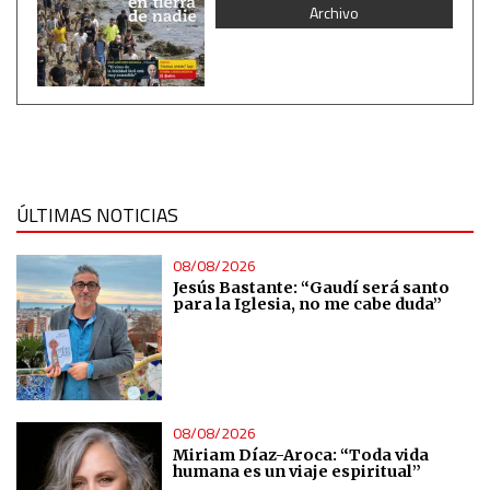
Archivo
Measure advertising performance
Measure content performance
Understand audiences through statistics or combinations
of data from different sources
ÚLTIMAS NOTICIAS
Develop and improve services
08/08/2026
Use limited data to select content
Jesús Bastante: “Gaudí será santo
para la Iglesia, no me cabe duda”
IAB Special Features:
Use precise geolocation data
08/08/2026
Identify devices based on information actively requested
Miriam Díaz-Aroca: “Toda vida
humana es un viaje espiritual”
Non-IAB processing purposes: