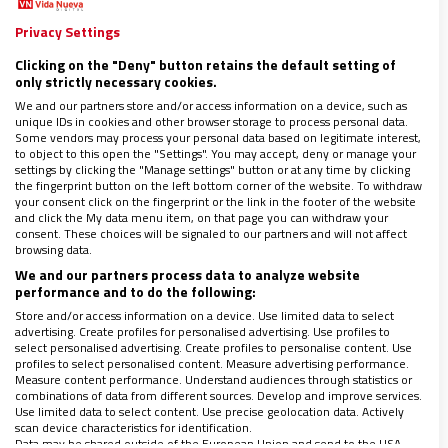
Privacy Settings
Andan lastimosos en la capital gallega, con el
ánimo orvallado porque,
a poco que se despisten,
Clicking on the "Deny" button retains the default setting of
only strictly necessary cookies.
les precintan el botafumeiro hasta que pase la
We and our partners store and/or access information on a device, such as
prueba de emisión de gases
. Más allá de que “el
unique IDs in cookies and other browser storage to process personal data.
Some vendors may process your personal data based on legitimate interest,
monumento” sea uno de los motores económicos de
to object to this open the "Settings". You may accept, deny or manage your
settings by clicking the "Manage settings" button or at any time by clicking
la zona y un poderoso imán que aún atrae la fe de
the fingerprint button on the left bottom corner of the website. To withdraw
muchos y la curiosidad de no pocos,
en 2018 hará
your consent click on the fingerprint or the link in the footer of the website
and click the My data menu item, on that page you can withdraw your
1.200 años
(una burrada de eras al cambio actual)
consent. These choices will be signaled to our partners and will not affect
browsing data.
que empezó a propagarse la noticia de la llegada del
We and our partners process data to analyze website
apóstol Santiago a aquellos confines.
performance and to do the following:
Store and/or access information on a device. Use limited data to select
advertising. Create profiles for personalised advertising. Use profiles to
Dicen que una estrella alumbraba el lugar. Así
select personalised advertising. Create profiles to personalise content. Use
profiles to select personalised content. Measure advertising performance.
empezó todo. Hoy,
de aquel sistema circulatorio que
Measure content performance. Understand audiences through statistics or
combinations of data from different sources. Develop and improve services.
bombeó el mensaje de Jesús
y llevó la luz de la
Use limited data to select content. Use precise geolocation data. Actively
cultura a una época de tinieblas, esparciendo el
scan device characteristics for identification.
Data may be shared outside of the European Union and send to the USA.