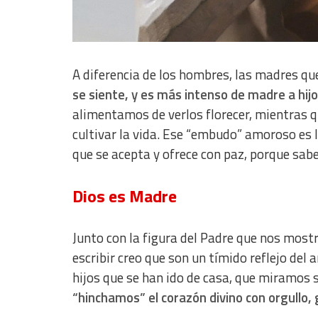
Use limited data to select content
IAB Special Features:
Use precise geolocation data
A diferencia de los hombres, las madres 
Identify devices based on information actively requested
se siente, y es más intenso de madre a hijo
Non-IAB processing purposes:
alimentamos de verlos florecer, mientras 
cultivar la vida. Ese “embudo” amoroso es l
Essential
que se acepta y ofrece con paz, porque sabem
Analytical
Functional
Dios es Madre
Advertising
Junto con la figura del Padre que nos mostr
escribir creo que son un tímido reflejo de
hijos que se han ido de casa, que miramos
“hinchamos” el corazón divino con orgullo, g