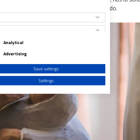
estras alas de protección, seguridad y cuidado.
Analytical
Advertising
Save settings
Settings
a from different sources