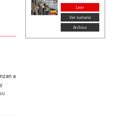
Leer
Ver sumario
Archivo
enzan a
y
su