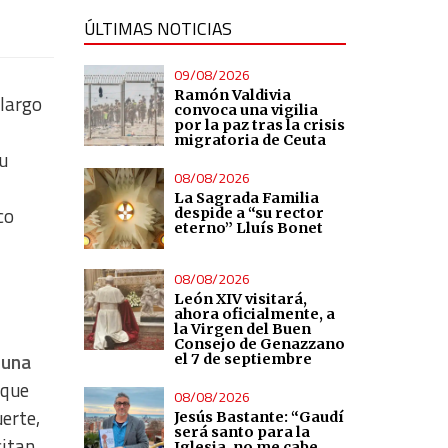
ÚLTIMAS NOTICIAS
09/08/2026
Ramón Valdivia
 largo
convoca una vigilia
por la paz tras la crisis
migratoria de Ceuta
u
08/08/2026
La Sagrada Familia
co
despide a “su rector
eterno” Lluís Bonet
08/08/2026
León XIV visitará,
ahora oficialmente, a
la Virgen del Buen
Consejo de Genazzano
 una
el 7 de septiembre
 que
08/08/2026
erte,
Jesús Bastante: “Gaudí
será santo para la
itan,
Iglesia, no me cabe