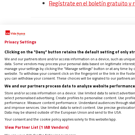
Regístrate en el boletín gratuito y 
Cuando un hijo se va de casa, ciertamente s
y esforzado camino.
Se contempla con orgu
Privacy Settings
gestado y acompañado
, y respiramos tran
Clicking on the "Deny" button retains the default setting of only st
propio destino. Sin embargo, junto con es
We and our partners store and/or access information on a device, such as unique
data. Some vendors may process your personal data based on legitimate interest, 
psíquico y algo del físico, produciendo una
manage your settings by clicking the "Manage settings" button or at any time by c
tristeza; es dolor de útero por no poder a
website. To withdraw your consent click on the fingerprint or the link in the foo
you can withdraw your consent. These choices will be signaled to our partners and
We and our partners process data to analyze website performance 
Confianza y entrega
Store and/or access information on a device. Use limited data to select advertising
select personalised advertising. Create profiles to personalise content. Use profi
performance. Measure content performance. Understand audiences through statis
and improve services. Use limited data to select content. Use precise geolocation d
Dejarlos ir es un acto heroico que exige for
Data may be shared outside of the European Union and send to the USA.
cuota de vulnerabilidad extrema que ya n
Your consent and the cookie policy applies solely to this website/app.
coman, lo que hagan, ya no depende de nosot
View Partner List (1 IAB Vendors)
podremos enterarnos de todo lo anterior y or