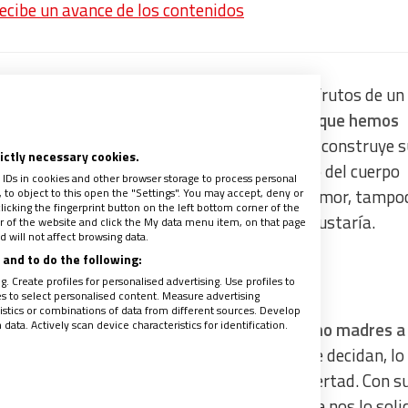
recibe un avance de los contenidos
e siente una satisfacción intensa al ver los frutos de un
llo el proyecto ya “acabado” de humanidad que hemos
quilos al ver cómo nuestro retoño resuelve y construye s
rictly necessary cookies.
o, también sentimos que se horada un pedazo del cuerpo
 IDs in cookies and other browser storage to process personal
to object to this open the "Settings". You may accept, deny or
 ventosa vital que da frío en el alma. No es temor, tampo
licking the fingerprint button on the left bottom corner of the
brazarlos como antes ni cuidarlos como nos gustaría.
ter of the website and click the My data menu item, on that page
 will not affect browsing data.
and to do the following:
. Create profiles for personalised advertising. Use profiles to
les to select personalised content. Measure advertising
tics or combinations of data from different sources. Develop
ata. Actively scan device characteristics for identification.
taleza y fe en la vida, porque
nos expone como madres a
o podemos controlar
. Lo que les suceda, lo que decidan, lo
ras, sino de su propio discernimiento y libertad. Con su
ientar, apoyar y estar disponibles si es que nos lo solic