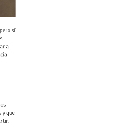
pero sí
os
ar a
ncia
sos
s y que
rtir
.