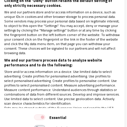
Clicking on the "Deny" button retains the default setting of
only strictly necessary cookies.
We and our partners store and/or access information on a device, such as
unique IDs in cookies and other browser storage to process personal data.
Some vendors may process your personal data based on legitimate interest,
to object to this open the "Settings". You may accept, deny or manage your
settings by clicking the "Manage settings" button or at any time by clicking
the fingerprint button on the left bottom corner of the website. To withdraw
your consent click on the fingerprint or the link in the footer of the website
and click the My data menu item, on that page you can withdraw your
consent. These choices will be signaled to our partners and will not affect
browsing data.
We and our partners process data to analyze website
performance and to do the following:
Store and/or access information on a device. Use limited data to select
Tal vez por eso, la imagen resulta tan inquietante
advertising. Create profiles for personalised advertising. Use profiles to
select personalised advertising. Create profiles to personalise content. Use
en nuestro tiempo. Vivimos en sociedades que
profiles to select personalised content. Measure advertising performance.
Measure content performance. Understand audiences through statistics or
muchas veces premian la acumulación desmedida,
combinations of data from different sources. Develop and improve services.
Use limited data to select content. Use precise geolocation data. Actively
el rendimiento sin descanso, el narcisismo,
la
scan device characteristics for identification.
competencia permanente y la ilusión de
Data may be shared outside of the European Union and send to the USA.
Your consent and the cookie policy applies solely to this website/app.
autosuficiencia
.
Essential
View Partner List (1 IAB Vendors)