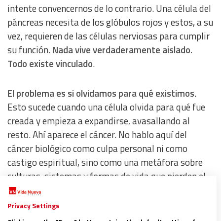
intente convencernos de lo contrario. Una célula del
páncreas necesita de los glóbulos rojos y estos, a su
vez, requieren de las células nerviosas para cumplir
su función.
Nada vive verdaderamente aislado.
Todo existe vinculado
.
El problema es si olvidamos para qué existimos
.
Esto sucede cuando una célula olvida para qué fue
creada y empieza a expandirse, avasallando al
resto. Ahí aparece el cáncer. No hablo aquí del
cáncer biológico como culpa personal ni como
castigo espiritual, sino como una metáfora sobre
culturas, sistemas y formas de vida que pierden el
sentido del cuidado mutuo y de los límites
necesarios para convivir.
Privacy Settings