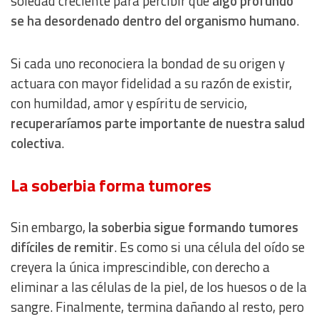
soledad creciente para percibir que
algo profundo
Measure content performance
se ha desordenado dentro del organismo humano
.
Understand audiences through statistics or combinations
Si cada uno reconociera la bondad de su origen y
of data from different sources
actuara con mayor fidelidad a su razón de existir,
con humildad, amor y espíritu de servicio,
Develop and improve services
recuperaríamos parte importante de nuestra salud
colectiva
.
Use limited data to select content
IAB Special Features:
La soberbia forma tumores
Use precise geolocation data
Sin embargo,
la soberbia sigue formando tumores
Identify devices based on information actively requested
difíciles de remitir
. Es como si una célula del oído se
creyera la única imprescindible, con derecho a
Non-IAB processing purposes:
eliminar a las células de la piel, de los huesos o de la
Essential
sangre. Finalmente, termina dañando al resto, pero