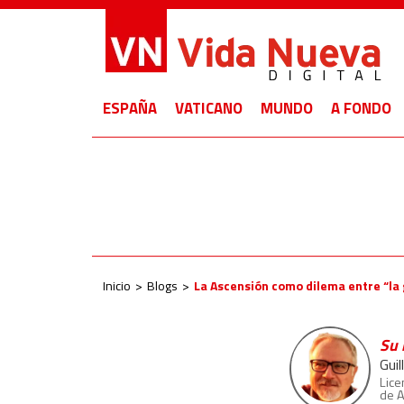
ESPAÑA
VATICANO
MUNDO
A FONDO
Inicio
Blogs
La Ascensión como dilema entre “la 
Su 
Gui
Lice
de A