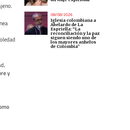
ajeno.
08/08/2026
Iglesia colombiana a
ánea
Abelardo de La
Espriella: “La
reconciliación y la paz
siguen siendo uno de
soledad
los mayores anhelos
de Colombia”
ad,
bre y
como