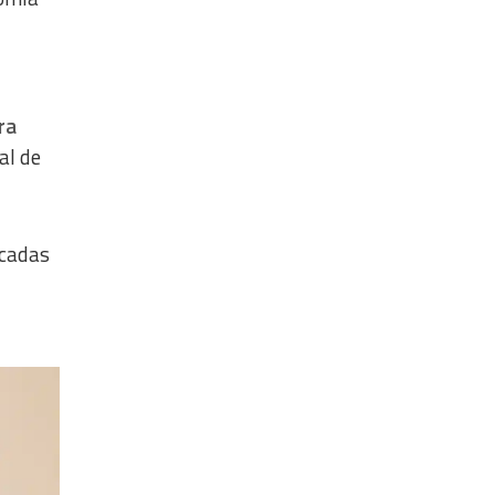
ra
al de
ocadas