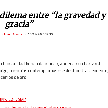
ilema entre “la gravedad y 
gracia”
rmo Jesús Kowalski
el
18/05/2026 12:39
 su humanidad herida de mundo, abriendo un horizonte
bargo, mientras contemplamos ese destino trascendente
ecerros de oro
.
en INSTAGRAM?
 recibir gratis la mejor información