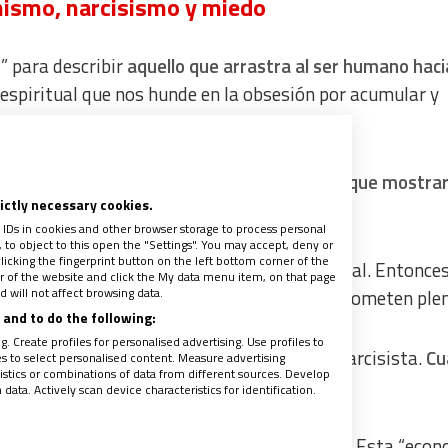
mismo, narcisismo y miedo
” para describir
aquello que arrastra al ser humano haci
 espiritual que nos hunde en la obsesión por acumular y
entas donde la felicidad es un mandato:
hay que mostra
rictly necessary cookies.
nte satisfecho
.
 IDs in cookies and other browser storage to process personal
to object to this open the "Settings". You may accept, deny or
licking the fingerprint button on the left bottom corner of the
to se interpreta como error de gestión personal. Entonce
ter of the website and click the My data menu item, on that page
 will not affect browsing data.
egocéntricos y consumos emocionales que prometen plen
and to do the following:
. Create profiles for personalised advertising. Use profiles to
no que este no sea otra cosa que idolatría narcisista.
Cu
les to select personalised content. Measure advertising
tics or combinations of data from different sources. Develop
idad, más lejos está
.
ata. Actively scan device characteristics for identification.
ores insatisfechos para seguir funcionando
. Esta “eco