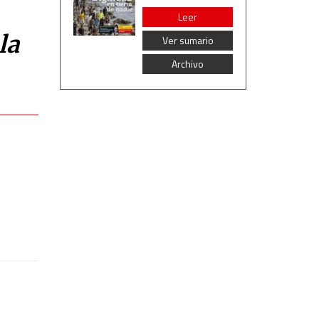
Leer
la
Ver sumario
Archivo
,