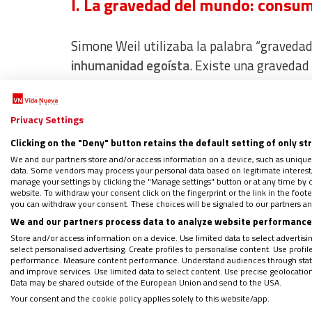
I. La gravedad del mundo: consu
Simone Weil utilizaba la palabra “gravedad
inhumanidad egoísta
. Existe una gravedad
dominar para sentirnos seguros.
Privacy Settings
Algunos vivimos en burbujas sociales opul
Clicking on the "Deny" button retains the default setting of only st
exitoso, atractivo, pleno y permanenteme
We and our partners store and/or access information on a device, such as unique
data. Some vendors may process your personal data based on legitimate interest, 
manage your settings by clicking the "Manage settings" button or at any time by c
La fragilidad parece fracaso
. El sufrimien
website. To withdraw your consent click on the fingerprint or the link in the foo
you can withdraw your consent. These choices will be signaled to our partners and
proliferan terapias mágicas, misticismos 
We and our partners process data to analyze website performance 
Store and/or access information on a device. Use limited data to select advertising
El problema no está en buscar bienestar, si
select personalised advertising. Create profiles to personalise content. Use profi
performance. Measure content performance. Understand audiences through statis
más perseguimos compulsivamente la felic
and improve services. Use limited data to select content. Use precise geolocation d
Data may be shared outside of the European Union and send to the USA.
Your consent and the cookie policy applies solely to this website/app.
Porque
el dios-mercado necesita consumid