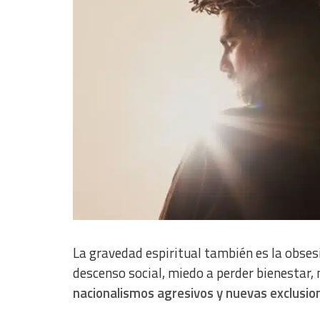
Develop and improve services
Use limited data to select content
IAB Special Features:
Use precise geolocation data
Identify devices based on information actively requested
Non-IAB processing purposes:
Essential
Analytical
Functional
Advertising
La gravedad espiritual también es la obses
descenso social, miedo a perder bienestar,
nacionalismos agresivos y nuevas exclusio