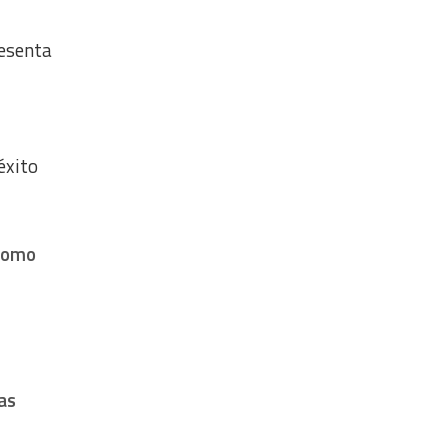
resenta
 éxito
 como
as