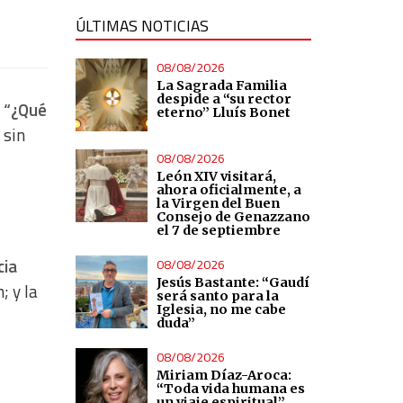
ÚLTIMAS NOTICIAS
08/08/2026
La Sagrada Familia
despide a “su rector
:
“¿Qué
eterno” Lluís Bonet
 sin
08/08/2026
León XIV visitará,
ahora oficialmente, a
la Virgen del Buen
Consejo de Genazzano
el 7 de septiembre
cia
08/08/2026
Jesús Bastante: “Gaudí
; y la
será santo para la
Iglesia, no me cabe
duda”
08/08/2026
Miriam Díaz-Aroca:
“Toda vida humana es
un viaje espiritual”