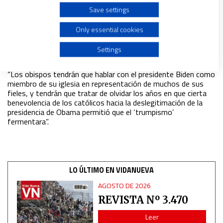
Save settings
Create profiles for personalised advertising
Only essential cookies
Biden, un católico en la Casa Blanca frente a los
fieles ‘trumpistas’
Use profiles to select personalised advertising
Settings
09/11/2020
|
MASSIMO FAGGIOLI
“Los obispos tendrán que hablar con el presidente Biden como
Create profiles to personalise content
miembro de su iglesia en representación de muchos de sus
fieles, y tendrán que tratar de olvidar los años en que cierta
benevolencia de los católicos hacia la deslegitimación de la
Use profiles to select personalised content
presidencia de Obama permitió que el ‘trumpismo’
fermentara”
.
Measure advertising performance
Measure content performance
LO ÚLTIMO EN VIDANUEVA
AGOSTO DE 2026
Understand audiences through statistics or combinations
of data from different sources
REVISTA Nº 3.470
Leer