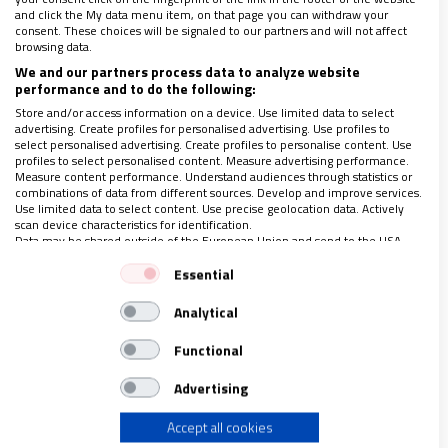
15/11/2022
|
MASSIMO FAGGIOLI
,
HANS ZOLLNER, SJ
and click the My data menu item, on that page you can withdraw your
consent. These choices will be signaled to our partners and will not affect
En vista de los acontecimientos tipo crisis en la sociedad y en
browsing data.
el mundo, sería un signo necesario si la Iglesia católica hiciera
We and our partners process data to analyze website
frente conscientemente a la confrontación agotadora y
performance and to do the following:
desilusionante con su pasado y su presente. Hacer esto sería
un ejemplo de cómo, con sus fracasos y su potencial, un
Store and/or access information on a device. Use limited data to select
advertising. Create profiles for personalised advertising. Use profiles to
desarrollo realista y efectivo de lo que fue en un principio la
select personalised advertising. Create profiles to personalise content. Use
Cristiandad puede tener lugar: la vuelta generosa a aquellos
profiles to select personalised content. Measure advertising performance.
que más necesitan la curación y salvación de Dios.
Measure content performance. Understand audiences through statistics or
combinations of data from different sources. Develop and improve services.
Use limited data to select content. Use precise geolocation data. Actively
scan device characteristics for identification.
Data may be shared outside of the European Union and send to the USA.
Your consent and the cookie policy applies solely to this website/app.
Essential
View Partner List (1 IAB Vendors)
Analytical
We use your data for the following purposes:
IAB processing purposes:
Functional
Store and/or access information on a device
Advertising
Accept all cookies
Use limited data to select advertising