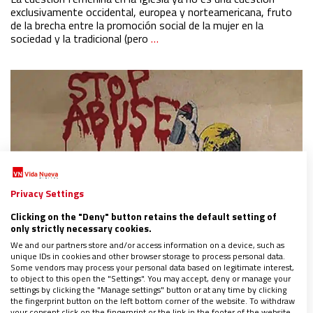
exclusivamente occidental, europea y norteamericana, fruto
de la brecha entre la promoción social de la mujer en la
sociedad y la tradicional (pero
…
Privacy Settings
Clicking on the "Deny" button retains the default setting of
only strictly necessary cookies.
We and our partners store and/or access information on a device, such as
unique IDs in cookies and other browser storage to process personal data.
Some vendors may process your personal data based on legitimate interest,
to object to this open the "Settings". You may accept, deny or manage your
La crisis de los abusos debe ser el centro del
settings by clicking the "Manage settings" button or at any time by clicking
proceso sinodal del Papa
the fingerprint button on the left bottom corner of the website. To withdraw
your consent click on the fingerprint or the link in the footer of the website