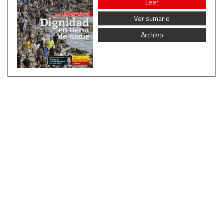
Leer
IAB Special Features:
Ver sumario
Use precise geolocation data
Archivo
Identify devices based on information actively requested
Non-IAB processing purposes:
Essential
Analytical
Functional
Advertising