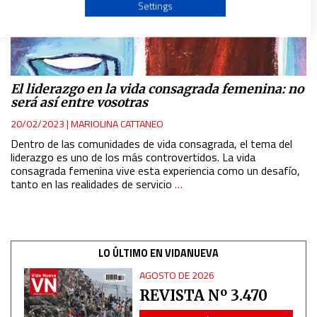
Use profiles to select personalised advertising
Settings
Create profiles to personalise content
Use profiles to select personalised content
El liderazgo en la vida consagrada femenina: no
será así entre vosotras
Measure advertising performance
20/02/2023
|
MARIOLINA CATTANEO
Dentro de las comunidades de vida consagrada, el tema del
liderazgo es uno de los más controvertidos. La vida
Measure content performance
consagrada femenina vive esta experiencia como un desafío,
tanto en las realidades de servicio
…
Understand audiences through statistics or combinations
of data from different sources
LO ÚLTIMO EN VIDANUEVA
Develop and improve services
AGOSTO DE 2026
REVISTA Nº 3.470
Use limited data to select content