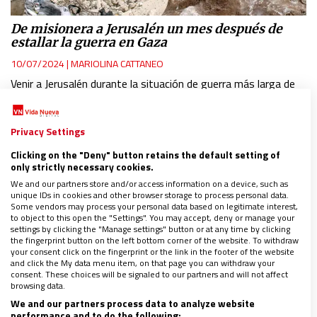
De misionera a Jerusalén un mes después de
estallar la guerra en Gaza
10/07/2024
|
MARIOLINA CATTANEO
Venir a Jerusalén durante la situación de guerra más larga de
los últimos sesenta años no fue una elección fácil, ni
comprensible para muchos amigos. A pesar de haber llegado
en noviembre de 2023, aún
…
Privacy Settings
Clicking on the "Deny" button retains the default setting of
only strictly necessary cookies.
We and our partners store and/or access information on a device, such as
unique IDs in cookies and other browser storage to process personal data.
Some vendors may process your personal data based on legitimate interest,
to object to this open the "Settings". You may accept, deny or manage your
settings by clicking the "Manage settings" button or at any time by clicking
the fingerprint button on the left bottom corner of the website. To withdraw
your consent click on the fingerprint or the link in the footer of the website
and click the My data menu item, on that page you can withdraw your
consent. These choices will be signaled to our partners and will not affect
browsing data.
We and our partners process data to analyze website
performance and to do the following: