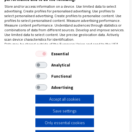
Store and/or access information on a device. Use limited data to select
advertising. Create profiles for personalised advertising. Use profiles to
select personalised advertising. Create profiles to personalise content. Use
profiles to select personalised content. Measure advertising performance.
DONNE CHIESA MONDO
|
MUNDO
Measure content performance. Understand audiences through statistics or
combinations of data from different sources. Develop and improve services.
Combonianas: vocación sin fronteras
Use limited data to select content. Use precise geolocation data. Actively
scan device characteristics for identification.
27/03/2023
|
GABRIELLA BOTTANI
,
MARIOLINA CATTANEO
Data may be shared outside of the European Union and send to the USA.
Las religiosas encarnan la llamada ‘ad gentes’ desde
Your consent and the cookie policy applies solely to this website/app.
Essential
Chad hasta Perú
View Partner List (1 IAB Vendors)
Descargar suplemento Donne Chiesa Mondo completo
Analytical
(PDF)
We use your data for the following purposes:
IAB processing purposes:
Functional
Store and/or access information on a device
Advertising
Accept all cookies
Use limited data to select advertising
Save settings
Create profiles for personalised advertising
Only essential cookies