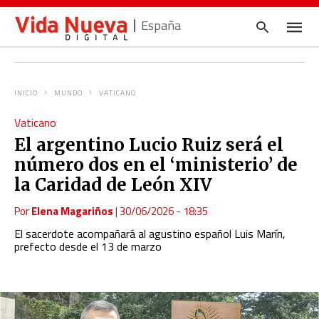
España
INICIO
MUNDO
VATICANO
Escrib
Vaticano
tu
consul
El argentino Lucio Ruiz será el
y
pulsa
número dos en el ‘ministerio’ de
en
INTRO
la Caridad de León XIV
Por
Elena Magariños
|
30/06/2026 - 18:35
El sacerdote acompañará al agustino español Luis Marín,
prefecto desde el 13 de marzo