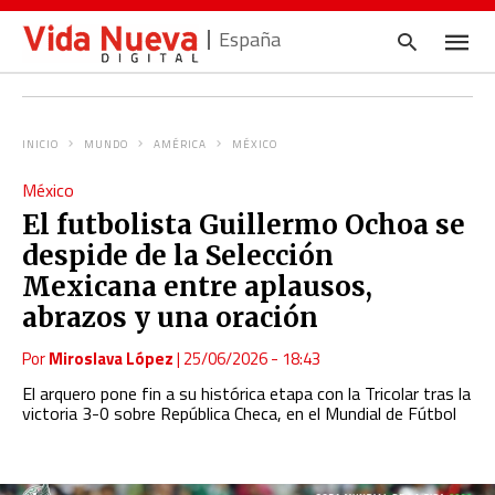
España
INICIO
MUNDO
AMÉRICA
MÉXICO
Escrib
México
tu
consul
El futbolista Guillermo Ochoa se
y
pulsa
despide de la Selección
en
INTRO
Mexicana entre aplausos,
abrazos y una oración
Por
Miroslava López
|
25/06/2026 - 18:43
El arquero pone fin a su histórica etapa con la Tricolar tras la
victoria 3-0 sobre República Checa, en el Mundial de Fútbol