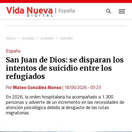
España
INICIO
MUNDO
EUROPA
ESPAÑA
Escrib
España
tu
consul
San Juan de Dios: se disparan los
y
pulsa
intentos de suicidio entre los
en
INTRO
refugiados
Por
Mateo González Alonso
|
18/06/2026 - 07:23
En 2026, la orden hospitalaria ha acompañado a 1.300
personas y advierte de un incremento en las necesidades de
atención psicológica debido al desgaste de las rutas
migratorias